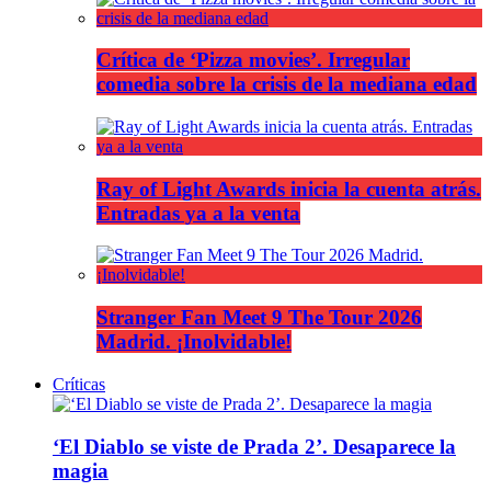
Crítica de ‘Pizza movies’. Irregular
comedia sobre la crisis de la mediana edad
Ray of Light Awards inicia la cuenta atrás.
Entradas ya a la venta
Stranger Fan Meet 9 The Tour 2026
Madrid. ¡Inolvidable!
Críticas
‘El Diablo se viste de Prada 2’. Desaparece la
magia