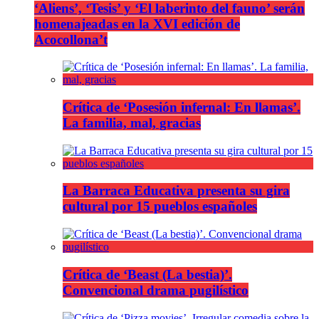
‘Aliens’, ‘Tesis’ y ‘El laberinto del fauno’ serán
homenajeadas en la XVI edición de
Acocollona’t
Crítica de ‘Posesión infernal: En llamas’.
La familia, mal, gracias
La Barraca Educativa presenta su gira
cultural por 15 pueblos españoles
Crítica de ‘Beast (La bestia)’.
Convencional drama pugilístico