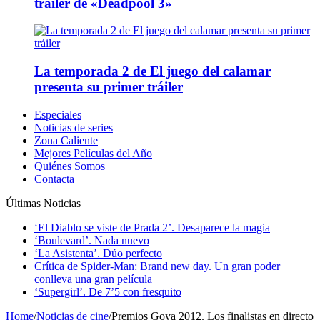
tráiler de «Deadpool 3»
La temporada 2 de El juego del calamar
presenta su primer tráiler
Especiales
Noticias de series
Zona Caliente
Mejores Películas del Año
Quiénes Somos
Contacta
Últimas Noticias
‘El Diablo se viste de Prada 2’. Desaparece la magia
‘Boulevard’. Nada nuevo
‘La Asistenta’. Dúo perfecto
Crítica de Spider-Man: Brand new day. Un gran poder
conlleva una gran película
‘Supergirl’. De 7’5 con fresquito
Home
/
Noticias de cine
/
Premios Goya 2012. Los finalistas en directo