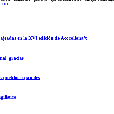
EE.UU.
enajeadas en la XVI edición de Acocollona’t
mal, gracias
5 pueblos españoles
ilístico