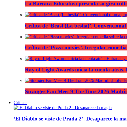
La Barraca Educativa presenta su gira cult
Crítica de ‘Beast (La bestia)’. Convencional
Crítica de ‘Pizza movies’. Irregular comedia
Ray of Light Awards inicia la cuenta atrás.
Stranger Fan Meet 9 The Tour 2026 Madrid.
Críticas
‘El Diablo se viste de Prada 2’. Desaparece la ma