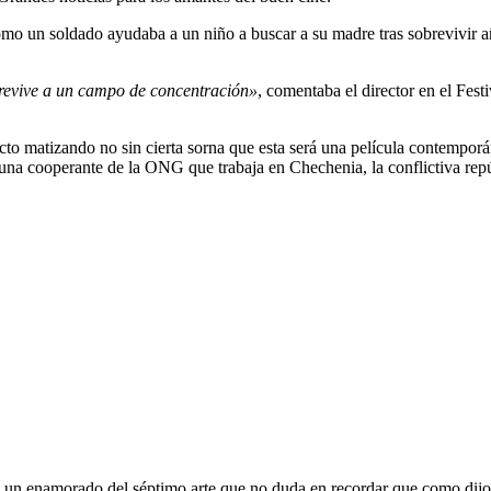
ómo un soldado ayudaba a un niño a buscar a su madre tras sobrevivir 
obrevive a un campo de concentración»
, comentaba el director en el Festi
ecto matizando no sin cierta sorna que esta será una película contempor
l de una cooperante de la ONG que trabaja en Chechenia, la conflictiva re
oy un enamorado del séptimo arte que no duda en recordar que como dijo