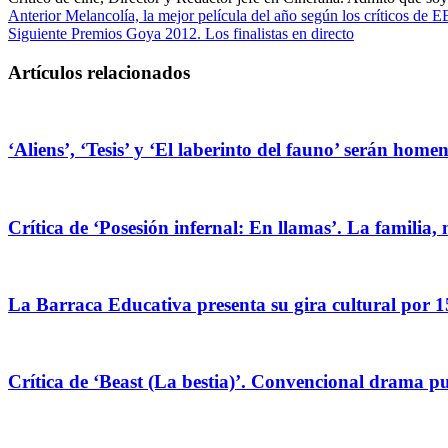
Anterior
Melancolía, la mejor película del año según los críticos de 
Siguiente
Premios Goya 2012. Los finalistas en directo
Artículos relacionados
‘Aliens’, ‘Tesis’ y ‘El laberinto del fauno’ serán hom
Crítica de ‘Posesión infernal: En llamas’. La familia, 
La Barraca Educativa presenta su gira cultural por 1
Crítica de ‘Beast (La bestia)’. Convencional drama pug