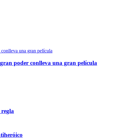
gran poder conlleva una gran película
 regla
ntiheróico