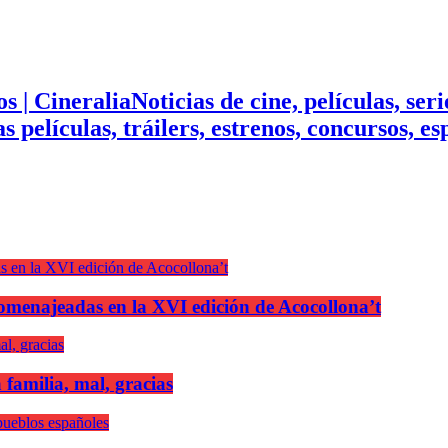
Noticias de cine, películas, ser
mas películas, tráilers, estrenos, concursos, 
n homenajeadas en la XVI edición de Acocollona’t
 familia, mal, gracias