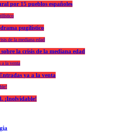
ural por 15 pueblos españoles
 drama pugilístico
 sobre la crisis de la mediana edad
 Entradas ya a la venta
 ¡Inolvidable!
gia