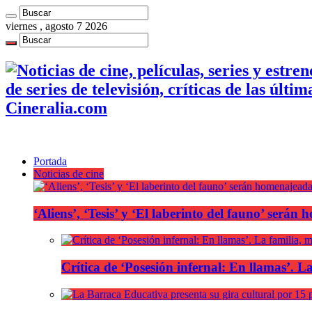
viernes , agosto 7 2026
de series de televisión, críticas de las últi
Cineralia.com
Portada
Noticias de cine
‘Aliens’, ‘Tesis’ y ‘El laberinto del fauno’ será
Crítica de ‘Posesión infernal: En llamas’. La