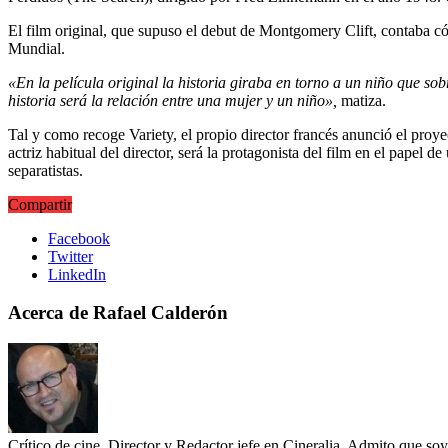
El film original, que supuso el debut de Montgomery Clift, contaba c
Mundial.
«En la película original la historia giraba en torno a un niño que s
historia será la relación entre una mujer y un niño»,
matiza.
Tal y como recoge Variety, el propio director francés anunció el proy
actriz habitual del director, será la protagonista del film en el pape
separatistas.
Compartir
Facebook
Twitter
LinkedIn
Acerca de Rafael Calderón
Crítico de cine, Director y Redactor jefe en Cineralia. Admito que s