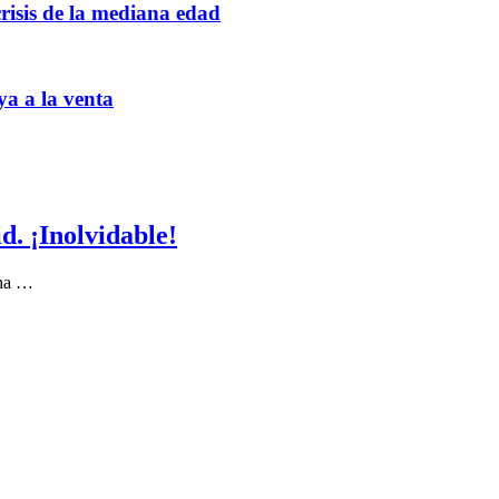
crisis de la mediana edad
ya a la venta
. ¡Inolvidable!
 ha …