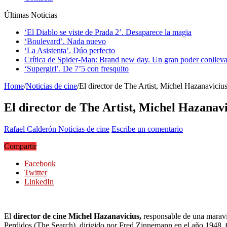
Últimas Noticias
‘El Diablo se viste de Prada 2’. Desaparece la magia
‘Boulevard’. Nada nuevo
‘La Asistenta’. Dúo perfecto
Crítica de Spider-Man: Brand new day. Un gran poder conlleva
‘Supergirl’. De 7’5 con fresquito
Home
/
Noticias de cine
/
El director de The Artist, Michel Hazanavicius
El director de The Artist, Michel Hazanavi
Rafael Calderón
Noticias de cine
Escribe un comentario
Compartir
Facebook
Twitter
LinkedIn
El
director de cine Michel Hazanavicius,
responsable de una maravil
Perdidos (The Search), dirigido por Fred Zinnemann en el año 1948. G