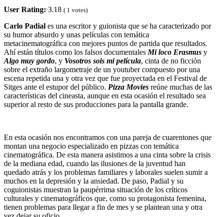
User Rating:
3.18
(
1
votes)
Carlo Padial
es una escritor y guionista que se ha caracterizado por
su humor absurdo y unas películas con temática
metacinematográfica con mejores puntos de partida que resultados.
Ahí están títulos como los falsos documentales
Mi loco Erasmus
y
Algo muy gordo
, y
Vosotros sois mi película
, cinta de no ficción
sobre el extraño largometraje de un youtuber compuesto por una
escena repetida una y otra vez que fue proyectada en el Festival de
Sitges ante el estupor del público.
Pizza Movies
reúne muchas de las
características del cineasta, aunque en esta ocasión el resultado sea
superior al resto de sus producciones para la pantalla grande.
En esta ocasión nos encontramos con una pareja de cuarentones que
montan una negocio especializado en pizzas con temática
cinematográfica. De esta manera asistimos a una cinta sobre la crisis
de la mediana edad, cuando las ilusiones de la juventud han
quedado atrás y los problemas familiares y laborales suelen sumir a
muchos en la depresión y la ansiedad. De paso, Padial y su
coguionistas muestran la paupérrima situación de los críticos
culturales y cinematográficos que, como su protagonista femenina,
tienen problemas para llegar a fin de mes y se plantean una y otra
vez dejar su oficio.