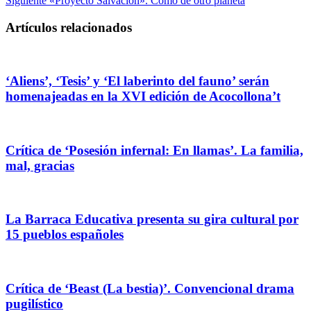
Siguiente
«Proyecto Salvación». Como de otro planeta
Artículos relacionados
‘Aliens’, ‘Tesis’ y ‘El laberinto del fauno’ serán
homenajeadas en la XVI edición de Acocollona’t
Crítica de ‘Posesión infernal: En llamas’. La familia,
mal, gracias
La Barraca Educativa presenta su gira cultural por
15 pueblos españoles
Crítica de ‘Beast (La bestia)’. Convencional drama
pugilístico