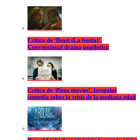
Crítica de ‘Beast (La bestia)’.
Convencional drama pugilístico
Crítica de ‘Pizza movies’. Irregular
comedia sobre la crisis de la mediana edad