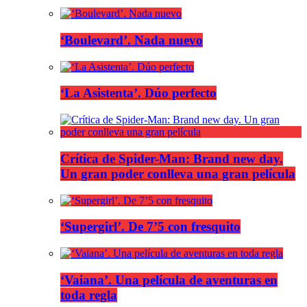
‘Boulevard’. Nada nuevo
‘La Asistenta’. Dúo perfecto
Crítica de Spider-Man: Brand new day.
Un gran poder conlleva una gran película
‘Supergirl’. De 7’5 con fresquito
‘Vaiana’. Una película de aventuras en
toda regla