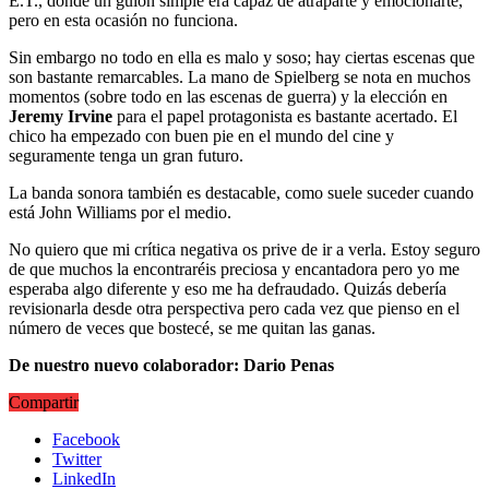
E.T., donde un guión simple era capaz de atraparte y emocionarte,
pero en esta ocasión no funciona.
Sin embargo no todo en ella es malo y soso; hay ciertas escenas que
son bastante remarcables. La mano de Spielberg se nota en muchos
momentos (sobre todo en las escenas de guerra) y la elección en
Jeremy Irvine
para el papel protagonista es bastante acertado. El
chico ha empezado con buen pie en el mundo del cine y
seguramente tenga un gran futuro.
La banda sonora también es destacable, como suele suceder cuando
está John Williams por el medio.
No quiero que mi crítica negativa os prive de ir a verla. Estoy seguro
de que muchos la encontraréis preciosa y encantadora pero yo me
esperaba algo diferente y eso me ha defraudado. Quizás debería
revisionarla desde otra perspectiva pero cada vez que pienso en el
número de veces que bostecé, se me quitan las ganas.
De nuestro nuevo colaborador: Dario Penas
Compartir
Facebook
Twitter
LinkedIn