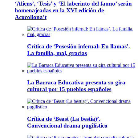
‘Aliens’, ‘Tesis’ y ‘El laberinto del fauno’ serán
homenajeadas en la XVI edición de
Acocollona’t
Crítica de ‘Posesión infernal: En llamas’.
La familia, mal, gracias
La Barraca Educativa presenta su gira
cultural por 15 pueblos españoles
Crítica de ‘Beast (La bestia)’.
Convencional drama pugilístico