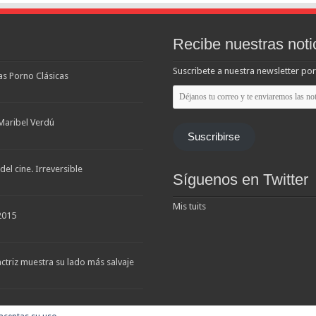
Recibe nuestras noti
Suscribete a nuestra newsletter por
las Porno Clásicas
Déjanos
tu
correo
y
Maribel Verdú
te
Suscribirse
enviaremos
las
noticias
el cine. Irreversible
Síguenos en Twitter
Mis tuits
2015
triz muestra su lado más salvaje