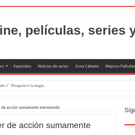
ers
Especiales
Noticias de series
Zona Caliente
Mejores Película
rada 2’. Desaparece la magia
o
ecto
ler de acción sumamente entretenido
Síg
Brand new day. Un gran poder conlleva una gran película
ller de acción sumamente
resquito