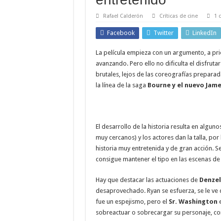
Rafael Calderón
Críticas de cine
1 
Facebook
Twitter
LinkedIn
La película empieza con un argumento, a prio
avanzando. Pero ello no dificulta el disfruta
brutales, lejos de las coreografías preparad
la línea de la saga
Bourne y el nuevo Jame
El desarrollo de la historia resulta en algu
muy cercanos) y los actores dan la talla, por
historia muy entretenida y de gran acción. S
consigue mantener el tipo en las escenas de
Hay que destacar las actuaciones de
Denzel
desaprovechado. Ryan se esfuerza, se le ve
fue un espejismo, pero el
Sr. Washington
e
sobreactuar o sobrecargar su personaje, co