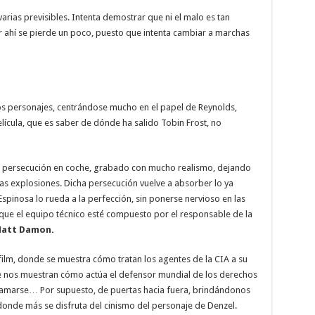
rias previsibles. Intenta demostrar que ni el malo es tan
or ahí se pierde un poco, puesto que intenta cambiar a marchas
s personajes, centrándose mucho en el papel de Reynolds,
elícula, que es saber de dónde ha salido Tobin Frost, no
 persecución en coche, grabado con mucho realismo, dejando
as explosiones. Dicha persecución vuelve a absorber lo ya
spinosa lo rueda a la perfección, sin ponerse nervioso en las
que el equipo técnico esté compuesto por el responsable de la
att Damon.
 film, donde se muestra cómo tratan los agentes de la CIA a su
ue nos muestran cómo actúa el defensor mundial de los derechos
roclamarse… Por supuesto, de puertas hacia fuera, brindándonos
 donde más se disfruta del cinismo del personaje de Denzel.