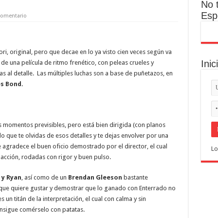
No 
Esp
comentario
ri, original, pero que decae en lo ya visto cien veces según va
Inic
r de una película de ritmo frenético, con peleas crueles y
as al detalle. Las múltiples luchas son a base de puñetazos, en
s Bond.
nos momentos previsibles, pero está bien dirigida (con planos
 lo que te olvidas de esos detalles y te dejas envolver por una
e agradece el buen oficio demostrado por el director, el cual
Lo
 acción, rodadas con rigor y buen pulso.
 y Ryan
, así como de un
Brendan Gleeson
bastante
 que quiere gustar y demostrar que lo ganado con Enterrado no
s un titán de la interpretación, el cual con calma y sin
nsigue comérselo con patatas.