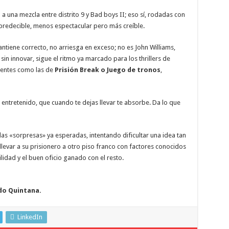
a una mezcla entre distrito 9 y Bad boys II; eso sí, rodadas con
impredecible, menos espectacular pero más creíble.
ntiene correcto, no arriesga en exceso; no es John Williams,
in innovar, sigue el ritmo ya marcado para los thrillers de
tentes como las de
Prisión Break o Juego de tronos
,
 entretenido, que cuando te dejas llevar te absorbe. Da lo que
 las «sorpresas» ya esperadas, intentando dificultar una idea tan
llevar a su prisionero a otro piso franco con factores conocidos
ilidad y el buen oficio ganado con el resto.
do Quintana.
LinkedIn