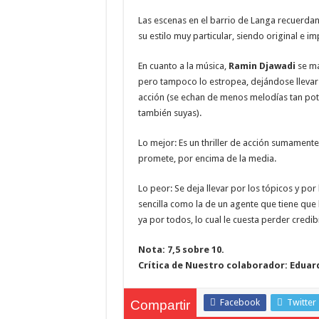
Las escenas en el barrio de Langa recuerdan 
su estilo muy particular, siendo original e 
En cuanto a la música,
Ramin Djawadi
se ma
pero tampoco lo estropea, dejándose llevar s
acción (se echan de menos melodías tan po
también suyas).
Lo mejor: Es un thriller de acción sumamente
promete, por encima de la media.
Lo peor: Se deja llevar por los tópicos y por
sencilla como la de un agente que tiene que 
ya por todos, lo cual le cuesta perder credib
Nota: 7,5 sobre 10.
Crítica de Nuestro colaborador: Eduar
Facebook
Twitter
Compartir