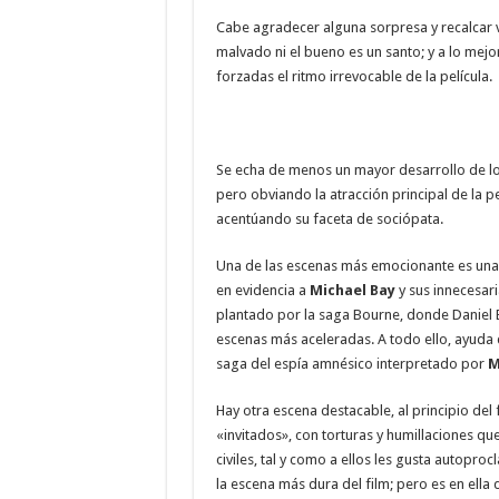
Cabe agradecer alguna sorpresa y recalcar va
malvado ni el bueno es un santo; y a lo mej
forzadas el ritmo irrevocable de la película.
Se echa de menos un mayor desarrollo de lo
pero obviando la atracción principal de la p
acentúando su faceta de sociópata.
Una de las escenas más emocionante es una
en evidencia a
Michael Bay
y sus innecesari
plantado por la saga Bourne, donde Daniel E
escenas más aceleradas. A todo ello, ayuda 
saga del espía amnésico interpretado por
M
Hay otra escena destacable, al principio del
«invitados», con torturas y humillaciones q
civiles, tal y como a ellos les gusta autop
la escena más dura del film; pero es en ella