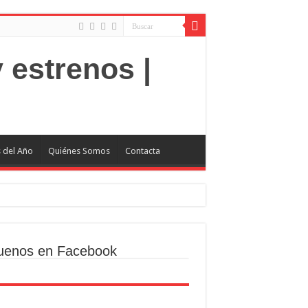
s del Año
Quiénes Somos
Contacta
uenos en Facebook