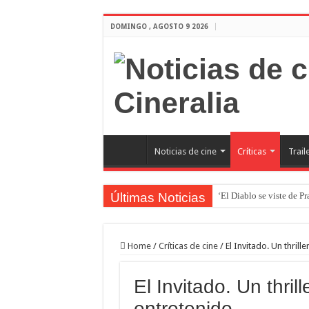
DOMINGO , AGOSTO 9 2026
Noticias de cine
Críticas
Trail
Últimas Noticias
‘El Diablo se viste de P
‘Boulevard’. Nada nuev
‘La Asistenta’. Dúo perf
Home
/
Críticas de cine
/
El Invitado. Un thril
Crítica de Spider-Man: 
El Invitado. Un thri
‘Supergirl’. De 7’5 con f
entretenido