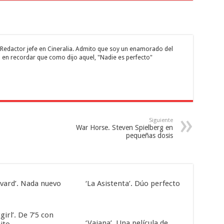
 y Redactor jefe en Cineralia. Admito que soy un enamorado del
 en recordar que como dijo aquel, "Nadie es perfecto"
Siguiente
War Horse. Steven Spielberg en
pequeñas dosis
evard’. Nada nuevo
‘La Asistenta’. Dúo perfecto
girl’. De 7’5 con
‘Vaiana’. Una película de