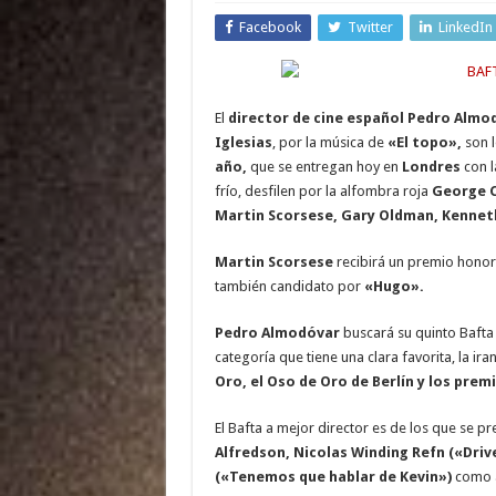
Facebook
Twitter
LinkedIn
El
director de cine español Pedro Almod
Iglesias
, por la música de
«El topo»,
son l
año,
que se entregan hoy en
Londres
con l
frío, desfilen por la alfombra roja
George C
Martin Scorsese, Gary Oldman, Kennet
Martin Scorsese
recibirá un premio honorí
también candidato por
«Hugo».
Pedro Almodóvar
buscará su quinto Bafta 
categoría que tiene una clara favorita, la ira
Oro, el Oso de Oro de Berlín y los prem
El Bafta a mejor director es de los que se p
Alfredson, Nicolas Winding Refn («Dri
(«Tenemos que hablar de Kevin»)
como a