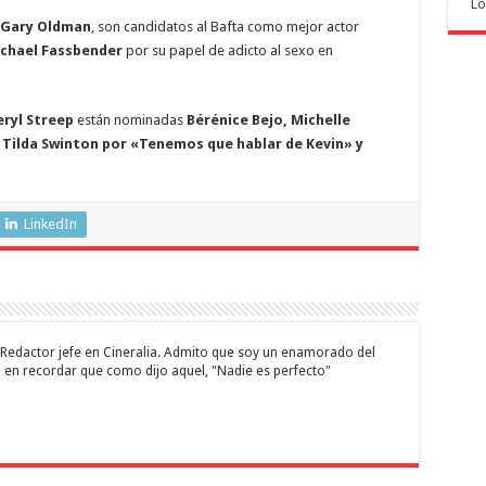
Lo
y Gary Oldman
, son candidatos al Bafta como mejor actor
ichael Fassbender
por su papel de adicto al sexo en
ryl Streep
están nominadas
Bérénice Bejo, Michelle
 Tilda Swinton por «Tenemos que hablar de Kevin» y
LinkedIn
 y Redactor jefe en Cineralia. Admito que soy un enamorado del
 en recordar que como dijo aquel, "Nadie es perfecto"