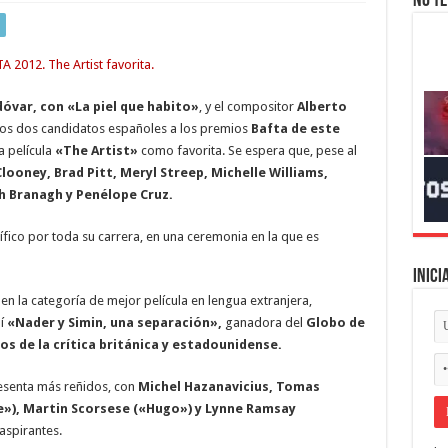
No te
óvar, con «La piel que habito»
, y el compositor
Alberto
os dos candidatos españoles a los premios
Bafta de este
a película
«The Artist»
como favorita. Se espera que, pese al
looney, Brad Pitt, Meryl Streep, Michelle Williams,
h Branagh y Penélope Cruz.
fico por toda su carrera, en una ceremonia en la que es
Inici
en la categoría de mejor película en lengua extranjera,
ní
«Nader y Simin, una separación»,
ganadora del
Globo de
ios de la crítica británica y estadounidense.
resenta más reñidos, con
Michel Hazanavicius, Tomas
ve»), Martin Scorsese («Hugo») y Lynne Ramsay
spirantes.