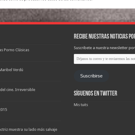
Recibe nuestras noticias po
Suscribete a nuestra newsletter por
las Porno Clásicas
Déjanos
tu
correo
y
Maribel Verdú
te
Suscribirse
enviaremos
las
noticias
el cine. Irreversible
Síguenos en Twitter
Mis tuits
2015
triz muestra su lado más salvaje