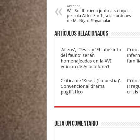
Anterior
Will Smith rueda junto a su hijo la
película After Earth, a las órdenes
de M. Night Shyamalan
Artículos relacionados
‘Aliens’, ‘Tesis’ y ‘El laberinto
Crític
del fauno’ serán
infern
homenajeadas en la XVI
famili
edición de Acocollona’t
Crítica de ‘Beast (La bestia)’.
Crític
Convencional drama
Irreg
pugilístico
crisis
Deja un comentario