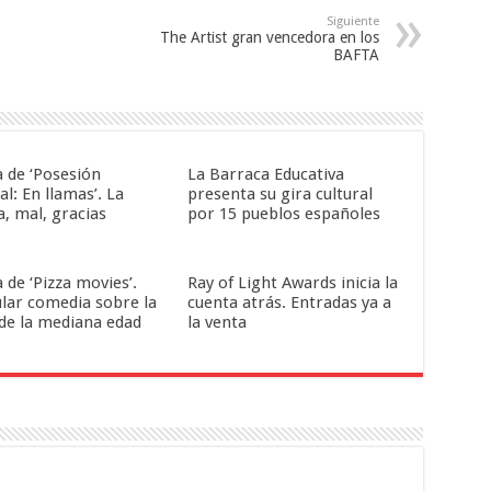
Siguiente
The Artist gran vencedora en los
BAFTA
a de ‘Posesión
La Barraca Educativa
al: En llamas’. La
presenta su gira cultural
a, mal, gracias
por 15 pueblos españoles
a de ‘Pizza movies’.
Ray of Light Awards inicia la
ular comedia sobre la
cuenta atrás. Entradas ya a
 de la mediana edad
la venta