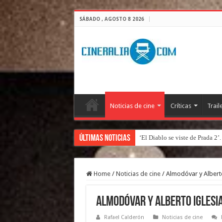
SÁBADO , AGOSTO 8 2026
Noticias de cine
Críticas
Trail
Últimas Noticias
‘El Diablo se viste de Prada 2’
Home
/
Noticias de cine
/
Almodóvar y Alberto
Almodóvar y Alberto Iglesia
Rafael Calderón
Noticias de cine