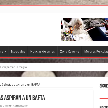
ers
Especiales
Noticias de series
Zona Caliente
Mejores Película
. Desaparece la magia
 Iglesias aspiran a un BAFTA
Sígue
s aspiran a un BAFTA
Escribe un comentario