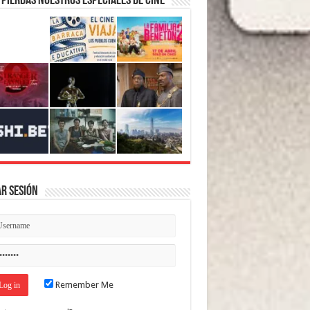
 pierdas nuestros Especiales de Cine
ar Sesión
Remember Me