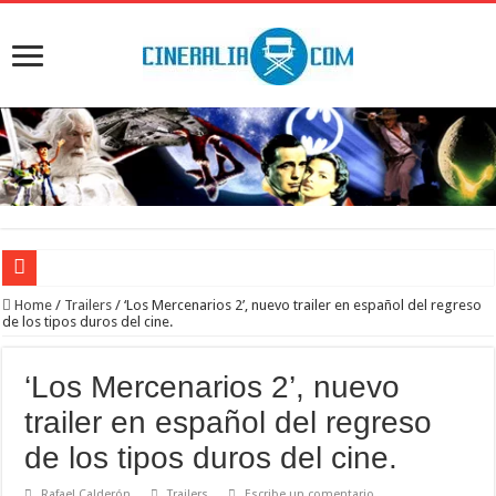
‘El Diablo se viste de Prada 2’. Desaparece la magia
Home
/
Trailers
/
‘Los Mercenarios 2’, nuevo trailer en español del regreso
de los tipos duros del cine.
‘Boulevard’. Nada nuevo
‘La Asistenta’. Dúo perfecto
‘Los Mercenarios 2’, nuevo
Crítica de Spider-Man: Brand new day. Un gran poder conlleva una gran película
trailer en español del regreso
‘Supergirl’. De 7’5 con fresquito
de los tipos duros del cine.
Rafael Calderón
Trailers
Escribe un comentario