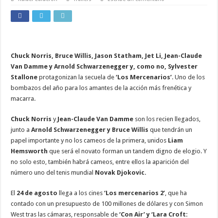
Chuck Norris, Bruce Willis, Jason Statham, Jet Li, Jean-Claude
Van Damme y Arnold Schwarzenegger y, como no, Sylvester
Stallone
protagonizan la secuela de
‘Los Mercenarios’
. Uno de los
bombazos del año para los amantes de la acción más frenética y
macarra.
Chuck Norris
y
Jean-Claude Van Damme
son los recien llegados,
junto a
Arnold Schwarzenegger y Bruce Willis
que tendrán un
papel importante y no los cameos de la primera, unidos
Liam
Hemsworth
que será el novato forman un tandem digno de elogio. Y
no solo esto, también habrá cameos, entre ellos la aparición del
número uno del tenis mundial
Novak Djokovic.
El
24 de agosto
llega a los cines
‘Los mercenarios 2’
, que ha
contado con un presupuesto de 100 millones de dólares y con Simon
West tras las cámaras, responsable de
‘Con Air’ y ‘Lara Croft: