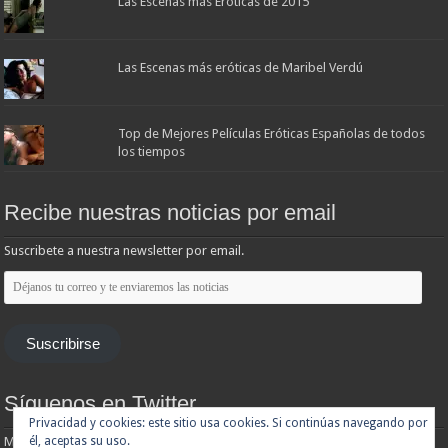
Las Escenas más Eróticas de 2015
Las Escenas más eróticas de Maribel Verdú
Top de Mejores Películas Eróticas Españolas de todos
los tiempos
Recibe nuestras noticias por email
Suscribete a nuestra newsletter por email.
Déjanos
tu
correo
y
te
Suscribirse
enviaremos
las
noticias
Síguenos en Twitter
Privacidad y cookies: este sitio usa cookies. Si continúas navegando por
él, aceptas su uso.
Mis tuits