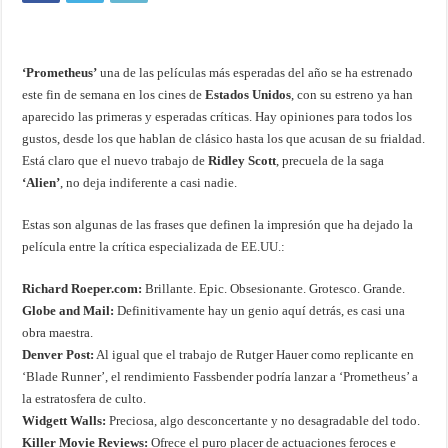
‘Prometheus’
una de las películas más esperadas del año se ha estrenado
este fin de semana en los cines de
Estados Unidos
, con su estreno ya han
aparecido las primeras y esperadas críticas. Hay opiniones para todos los
gustos, desde los que hablan de clásico hasta los que acusan de su frialdad.
Está claro que el nuevo trabajo de
Ridley Scott
, precuela de la saga
‘Alien’
, no deja indiferente a casi nadie.
Estas son algunas de las frases que definen la impresión que ha dejado la
película entre la crítica especializada de EE.UU.:
Richard Roeper.com:
Brillante. Epic. Obsesionante. Grotesco. Grande.
Globe and Mail:
Definitivamente hay un genio aquí detrás, es casi una
obra maestra.
Denver Post:
Al igual que el trabajo de Rutger Hauer como replicante en
‘Blade Runner’, el rendimiento Fassbender podría lanzar a ‘Prometheus’ a
la estratosfera de culto.
Widgett Walls:
Preciosa, algo desconcertante y no desagradable del todo.
Killer Movie Reviews:
Ofrece el puro placer de actuaciones feroces e