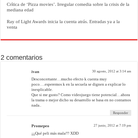
Crítica de ‘Pizza movies’. Irregular comedia sobre la crisis de la
mediana edad
Ray of Light Awards inicia la cuenta atrás. Entradas ya a la
venta
2 comentarios
ivan
30 agosto, 2012 at 3:14 am
Desconcertante…mucho efecto k cuenta muy
poco….esperemos k en la secuela se dignen a explicar lo
inesplicable.
Que si me gusto? Como videojuego tiene potencial…ahora
la trama o mejor dicho su desarrollo se basa en no contarnos
nada..
Responder
Promepeo
27 junio, 2012 at 7:19 pm
¡¡¡Qué peli más mala!!! XDD