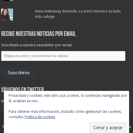
Anne Hathaway desnuda. La actriz muestra su lado
más salvaje
Recibe nuestras noticias por email
Suscribete a nuestra newsletter por email.
Déjanos
tu
correo
y
te
Suscribirse
enviaremos
las
noticias
Síguenos en Twitter
Privacidad y cookies: este sitio usa cookies. Si continúas navegando por
Mis tuits
él, aceptas su uso.
Para obtener más información, incluido cómo gestionar las cookies,
consulta:
Política de cookies
Noticias de cine y de series de televisión, críticas, tráilers, estrenos. Cineralia
© Copyright 2007 - 2026, Todos los derechos reservados