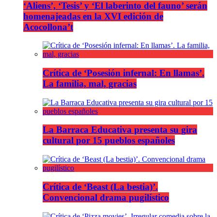
‘Aliens’, ‘Tesis’ y ‘El laberinto del fauno’ serán
homenajeadas en la XVI edición de
Acocollona’t
Crítica de ‘Posesión infernal: En llamas’.
La familia, mal, gracias
La Barraca Educativa presenta su gira
cultural por 15 pueblos españoles
Crítica de ‘Beast (La bestia)’.
Convencional drama pugilístico