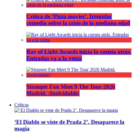
Crítica de ‘Pizza movies’. Irregular
comedia sobre la crisis de la mediana edad
Ray of Light Awards inicia la cuenta atrás.
Entradas ya a la venta
Stranger Fan Meet 9 The Tour 2026
Madrid. ¡Inolvidable!
Críticas
‘El Diablo se viste de Prada 2’. Desaparece la
magia