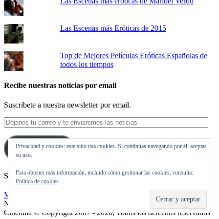
Las Escenas más eróticas de Maribel Verdú
Las Escenas más Eróticas de 2015
Top de Mejores Películas Eróticas Españolas de
todos los tiempos
Recibe nuestras noticias por email
Suscribete a nuestra newsletter por email.
Déjanos
tu
correo
Privacidad y cookies: este sitio usa cookies. Si continúas navegando por él, aceptas
y
Suscribirse
su uso.
te
enviaremos
Para obtener más información, incluido cómo gestionar las cookies, consulta:
las
Síguenos en Twitter
Política de cookies
noticias
Mis tuits
Noticias de cine y de series de televisión, críticas, tráilers, estrenos.
Cineralia © Copyright 2007 - 2026, Todos los derechos reservados