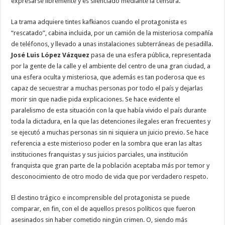
expresarse libremente y es silenciado mediante la censura.
La trama adquiere tintes kafkianos cuando el protagonista es
“rescatado”, cabina incluida, por un camión de la misteriosa compañía
de teléfonos, y llevado a unas instalaciones subterráneas de pesadilla.
José Luis López Vázquez
pasa de una esfera pública, representada
por la gente de la calle y el ambiente del centro de una gran ciudad, a
una esfera oculta y misteriosa, que además es tan poderosa que es
capaz de secuestrar a muchas personas por todo el país y dejarlas
morir sin que nadie pida explicaciones. Se hace evidente el
paralelismo de esta situación con la que había vivido el país durante
toda la dictadura, en la que las detenciones ilegales eran frecuentes y
se ejecutó a muchas personas sin ni siquiera un juicio previo. Se hace
referencia a este misterioso poder en la sombra que eran las altas
instituciones franquistas y sus juicios parciales, una institución
franquista que gran parte de la población aceptaba más por temor y
desconocimiento de otro modo de vida que por verdadero respeto.
El destino trágico e incomprensible del protagonista se puede
comparar, en fin, con el de aquellos presos políticos que fueron
asesinados sin haber cometido ningún crimen. O, siendo más