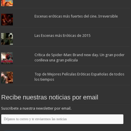
Escenas eróticas más fuertes del cine. Irreversible
Las Escenas más Eróticas de 2015
Crítica de Spider-Man: Brand new day. Un gran poder
conlleva una gran película
Top de Mejores Películas Eróticas Españolas de todos
los tiempos
Recibe nuestras noticias por email
Suscribete a nuestra newsletter por email.
Déjanos
tu
correo
y