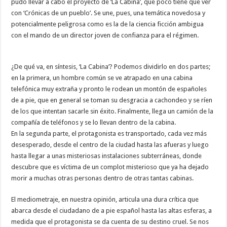
pudo llevar a cabo el proyecto de ‘La Cabina’, que poco tiene que ver
con ‘Crónicas de un pueblo’. Se une, pues, una temática novedosa y
potencialmente peligrosa como es la de la ciencia ficción ambigua
con el mando de un director joven de confianza para el régimen.
¿De qué va, en síntesis, ‘La Cabina’? Podemos dividirlo en dos partes;
en la primera, un hombre común se ve atrapado en una cabina
telefónica muy extraña y pronto le rodean un montón de españoles
de a pie, que en general se toman su desgracia a cachondeo y se ríen
de los que intentan sacarle sin éxito. Finalmente, llega un camión de la
compañía de teléfonos y se lo llevan dentro de la cabina.
En la segunda parte, el protagonista es transportado, cada vez más
desesperado, desde el centro de la ciudad hasta las afueras y luego
hasta llegar a unas misteriosas instalaciones subterráneas, donde
descubre que es víctima de un complot misterioso que ya ha dejado
morir a muchas otras personas dentro de otras tantas cabinas.
El mediometraje, en nuestra opinión, articula una dura crítica que
abarca desde el ciudadano de a pie español hasta las altas esferas, a
medida que el protagonista se da cuenta de su destino cruel. Se nos