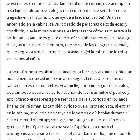
presenta este como un ciudadano totalmente común, que acompaña
a su hijo al autobús del colegio (el recuerdo de éste será fuente de
tragedia en la historia, lo que ayuda a la identificación). Una vez
encerrado en la cabina, se ve rodeado de personas de toda edad y
condición, que le miran burlones; es interesante cómo se muestra a la
sociedad española: es gente que prefiere mirar antes que trabajar (es
decir, ayudar al pobre hombre), que se ríe de las desgracias ajenas,
que es egoísta y mala en muchas ocasiones (el hombre que le roba
cruasanes al niño).
La solución inicial es abrir la cabina por la fuerza, y algunos lo intentan
aún sabiendo que así no lo van a conseguir: la tozudez se plasma
también en estos momentos. Acaban llegando unos guardias civiles,
que tampoco pueden salvarlo, levantando las risas entre el público y
explicitando el desprestigio e ineficacia de la autoridad en los años
finales del régimen. Es también curioso que el protagonista, al entrar
en la cabina, se queda sin voz: ya no le vamos a oír hablar durante el
resto del mediometraje, sólo veremos sus gestos de tensión y sus
gritos sordos. Quizás la cabina sea la España dictatorial y el
protagonista atrapado en ella sea el ciudadano medio, que no puede