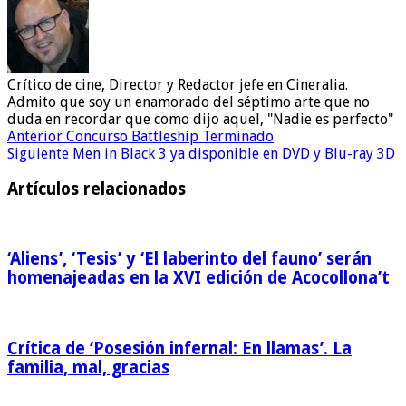
Crítico de cine, Director y Redactor jefe en Cineralia.
Admito que soy un enamorado del séptimo arte que no
duda en recordar que como dijo aquel, "Nadie es perfecto"
Anterior
Concurso Battleship Terminado
Siguiente
Men in Black 3 ya disponible en DVD y Blu-ray 3D
Artículos relacionados
‘Aliens’, ‘Tesis’ y ‘El laberinto del fauno’ serán
homenajeadas en la XVI edición de Acocollona’t
Crítica de ‘Posesión infernal: En llamas’. La
familia, mal, gracias