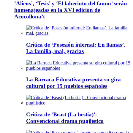
‘Aliens’, ‘Tesis’ y ‘El laberinto del fauno’ serán
homenajeadas en la XVI edición de
Acocollona’t
Crítica de ‘Posesión infernal: En llamas’.
La familia, mal, gracias
La Barraca Educativa presenta su gira
cultural por 15 pueblos españoles
Crítica de ‘Beast (La bestia)’.
Convencional drama pugilístico