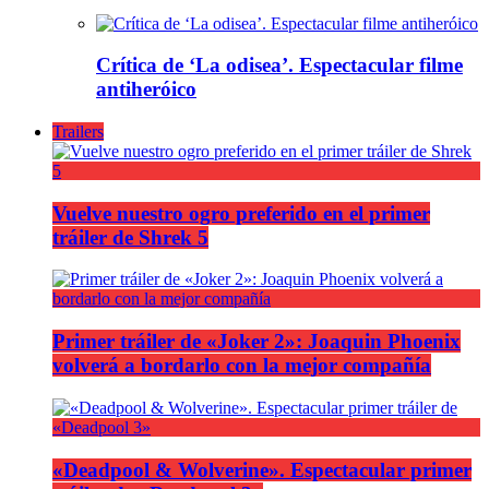
Crítica de ‘La odisea’. Espectacular filme
antiheróico
Trailers
Vuelve nuestro ogro preferido en el primer
tráiler de Shrek 5
Primer tráiler de «Joker 2»: Joaquin Phoenix
volverá a bordarlo con la mejor compañía
«Deadpool & Wolverine». Espectacular primer