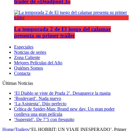
tráiler de «Deadpool 3»
La temporada 2 de El juego del calamar
presenta su primer tráiler
Especiales
Noticias de series
Zona Caliente
Mejores Películas del Año
Quiénes Somos
Contacta
Últimas Noticias
‘El Diablo se viste de Prada 2’. Desaparece la magia
‘Boulevard’. Nada nuevo
‘La Asistenta’. Dúo perfecto
Crítica de Spider-Man: Brand new day. Un gran poder
conlleva una gran película
‘Supergirl’. De 7’5 con fresquito
Home
/
Trailers
/
‘EL HOBBIT: UN VIAJE INESPERADO’. Primer