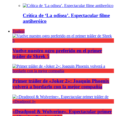
Crítica de ‘La odisea’. Espectacular filme
antiheróico
Trailers
Vuelve nuestro ogro preferido en el primer
tráiler de Shrek 5
Primer tráiler de «Joker 2»: Joaquin Phoenix
volverá a bordarlo con la mejor compañía
«Deadpool & Wolverine». Espectacular primer