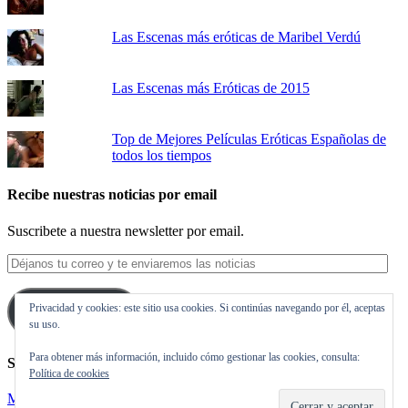
Las Escenas más eróticas de Maribel Verdú
Las Escenas más Eróticas de 2015
Top de Mejores Películas Eróticas Españolas de
todos los tiempos
Recibe nuestras noticias por email
Suscribete a nuestra newsletter por email.
Déjanos
tu
correo
Privacidad y cookies: este sitio usa cookies. Si continúas navegando por él, aceptas
y
Suscribirse
su uso.
te
enviaremos
Para obtener más información, incluido cómo gestionar las cookies, consulta:
las
Síguenos en Twitter
Política de cookies
noticias
Mis tuits