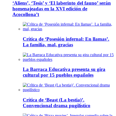
‘Aliens’, ‘Tesis’ y ‘El laberinto del fauno’ serán
homenajeadas en la XVI edición de
Acocollona’t
Crítica de ‘Posesión infernal: En llamas’.
La familia, mal, gracias
La Barraca Educativa presenta su gira
cultural por 15 pueblos españoles
Crítica de ‘Beast (La bestia)’.
Convencional drama pugilístico