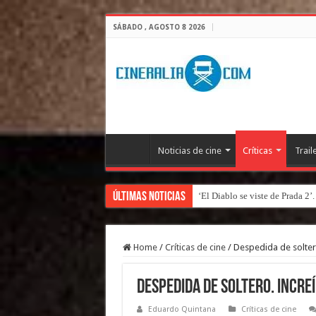
SÁBADO , AGOSTO 8 2026
Noticias de cine
Críticas
Trail
Últimas Noticias
‘El Diablo se viste de Prada 2’
Home
/
Críticas de cine
/
Despedida de soltero
Despedida de soltero. Incre
Eduardo Quintana
Críticas de cine