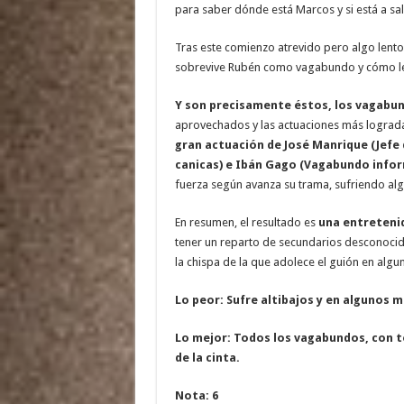
para saber dónde está Marcos y si está a sal
Tras este comienzo atrevido pero algo lento
sobrevive Rubén como vagabundo y cómo le 
Y son precisamente éstos, los vagabund
aprovechados y las actuaciones más lograda
gran actuación de José Manrique (Jefe
canicas) e Ibán Gago (Vagabundo infor
fuerza según avanza su trama, sufriendo alg
En resumen, el resultado es
una entretenid
tener un reparto de secundarios desconocid
la chispa de la que adolece el guión en algu
Lo peor: Sufre altibajos y en algunos 
Lo mejor: Todos los vagabundos, con to
de la cinta.
Nota: 6