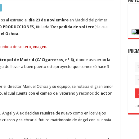
No te
dos al estreno el
día 23 de noviembre
en Madrid del primer
O PRODUCCIONES,
titulada
‘Despedida de soltero’
; la cual
el Ochoa.
Inici
tropol de Madrid (C/ Cigarreras, nº 6),
donde asistieron la
guido llevar a buen puerto este proyecto que comenzó hace 3
por el director Manuel Ochoa y su equipo, se notaba el gran amor
o, el cual cuenta con el cameo del veterano y reconocido
actor
Lo
, Ángel y Álex deciden reunirse de nuevo como en los viejos
e criaron y celebrar el futuro matrimonio de Ángel con su novia