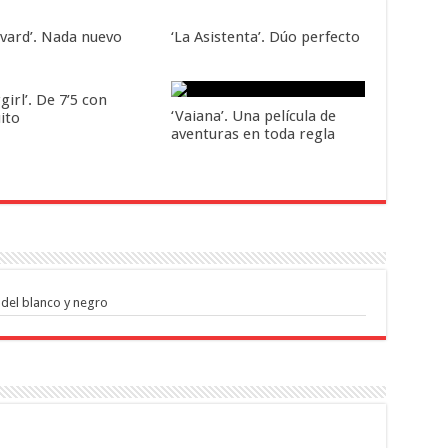
evard’. Nada nuevo
‘La Asistenta’. Dúo perfecto
girl’. De 7’5 con
‘Vaiana’. Una película de
ito
aventuras en toda regla
a del blanco y negro