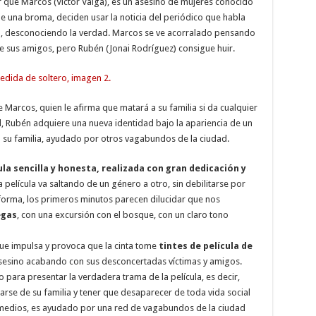
r que Marcos (Víctor Valga), es un asesino de mujeres conocido
rle una broma, deciden usar la noticia del periódico que habla
o, desconociendo la verdad. Marcos se ve acorralado pensando
de sus amigos, pero Rubén (Jonai Rodríguez) consigue huir.
 Marcos, quien le afirma que matará a su familia si da cualquier
d, Rubén adquiere una nueva identidad bajo la apariencia de un
a su familia, ayudado por otros vagabundos de la ciudad.
a sencilla y honesta, realizada con gran dedicación y
 película va saltando de un género a otro, sin debilitarse por
 forma, los primeros minutos parecen dilucidar que nos
egas
, con una excursión con el bosque, con un claro tono
que impulsa y provoca que la cinta tome
tintes de película de
sesino acabando con sus desconcertadas víctimas y amigos.
para presentar la verdadera trama de la película, es decir,
se de su familia y tener que desaparecer de toda vida social
 medios, es ayudado por una red de vagabundos de la ciudad