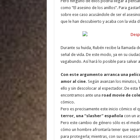
Pero ninguno de ellos podría llegar a pensa
como “El asesino de los anillos”. Para gasta
sobre ese caso acusándole de ser el asesin
que le han descubierto y acaba con la vida 
Durante su huida, Rubén recibe la llamada de
señal de vida. De este modo, ya en su ciuda
vagabundo. Así hará lo posible para salvar 
Con este argumento arranca una películ
amor al cine.
Según avanzan los minutos, la
ello y sin descolocar al espectador. De esta
encontramos ante una
road movie de col
cómico.
Pero es precisamente este inicio cómico el 
terror, una “slasher” española
con un a
Pero este cambio de género sólo es el medio 
cómo un hombre afrontaría tener que separar
para protegerla; mientras, con sus escasos