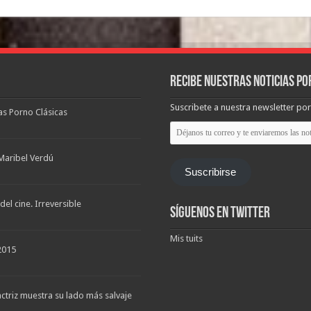
Recibe nuestras noticias po
Suscribete a nuestra newsletter por
las Porno Clásicas
Déjanos
tu
correo
y
Maribel Verdú
te
Suscribirse
enviaremos
las
noticias
el cine. Irreversible
Síguenos en Twitter
Mis tuits
2015
triz muestra su lado más salvaje