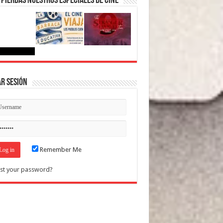
 pierdas nuestros Especiales de Cine
ar Sesión
Remember Me
st your password?