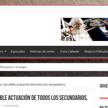
ers
Especiales
Noticias de series
Zona Caliente
Mejores Película
. Desaparece la magia
. Increíble actuación de todos los secundarios.
Sígue
íble actuación de todos los secundarios.
1 comentario