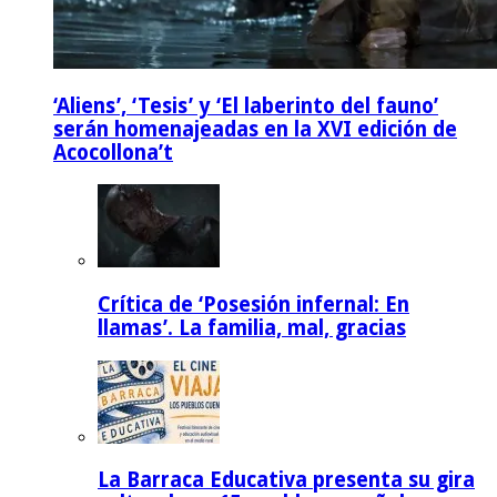
‘Aliens’, ‘Tesis’ y ‘El laberinto del fauno’
serán homenajeadas en la XVI edición de
Acocollona’t
Crítica de ‘Posesión infernal: En
llamas’. La familia, mal, gracias
La Barraca Educativa presenta su gira