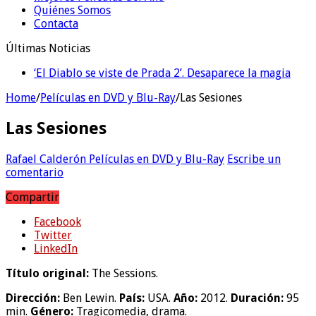
Quiénes Somos
Contacta
Últimas Noticias
‘El Diablo se viste de Prada 2’. Desaparece la magia
‘Boulevard’. Nada nuevo
Home
/
Películas en DVD y Blu-Ray
/
Las Sesiones
Las Sesiones
Rafael Calderón
Películas en DVD y Blu-Ray
Escribe un
comentario
Compartir
Facebook
Twitter
LinkedIn
Título original:
The Sessions.
Dirección:
Ben Lewin.
País:
USA.
Año:
2012.
Duración:
95
min.
Género:
Tragicomedia, drama.