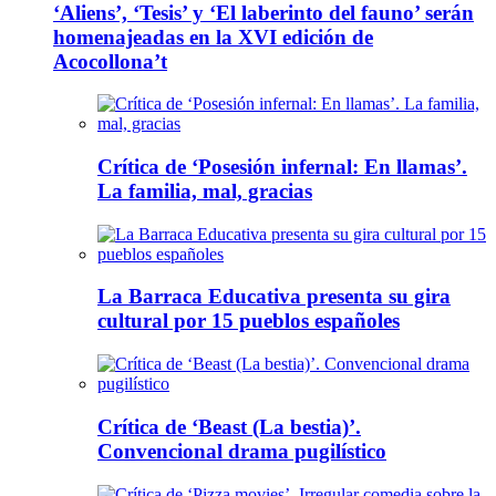
‘Aliens’, ‘Tesis’ y ‘El laberinto del fauno’ serán
homenajeadas en la XVI edición de
Acocollona’t
Crítica de ‘Posesión infernal: En llamas’.
La familia, mal, gracias
La Barraca Educativa presenta su gira
cultural por 15 pueblos españoles
Crítica de ‘Beast (La bestia)’.
Convencional drama pugilístico