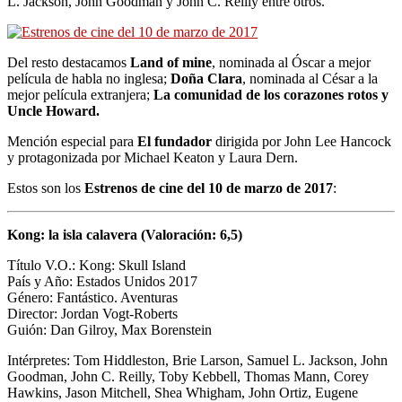
L. Jackson,
John Goodman y
John C. Reilly entre otros.
Del resto destacamos
Land of mine
, nominada al Óscar a mejor
película de habla no inglesa;
Doña Clara
, nominada al César a la
mejor película extranjera;
La comunidad de los corazones rotos y
Uncle Howard.
Mención especial para
El fundador
dirigida por
John Lee Hancock
y protagonizada por
Michael Keaton y
Laura Dern.
Estos son los
Estrenos de cine del 10 de marzo de 2017
:
Kong: la isla calavera (Valoración: 6,5)
Título V.O.: Kong: Skull Island
País y Año: Estados Unidos 2017
Género: Fantástico. Aventuras
Director: Jordan Vogt-Roberts
Guión:
Dan Gilroy, Max Borenstein
Intérpretes: Tom Hiddleston, Brie Larson, Samuel L. Jackson, John
Goodman, John C. Reilly, Toby Kebbell, Thomas Mann, Corey
Hawkins, Jason Mitchell, Shea Whigham, John Ortiz, Eugene