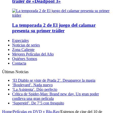
tráiler de «Deadpool 3»
La temporada 2 de El juego del calamar
presenta su primer tráiler
Especiales
Noticias de series
Zona Caliente
Mejores Películas del Año
Quiénes Somos
Contacta
Últimas Noticias
‘El Diablo se viste de Prada 2’. Desaparece la magia
‘Boulevard’. Nada nuevo
‘La Asistenta’. Dúo perfecto
Crítica de Spider-Man: Brand new day. Un gran poder
conlleva una gran película
‘Supergirl’. De 7’5 con fresquito
Home
/
Películas en DVD y Blu-Ray
/
Estrenos de cine del 10 de