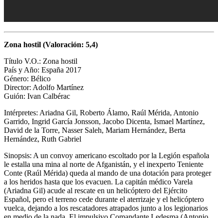
Zona hostil (Valoración: 5,4)
Título V.O.: Zona hostil
País y Año: España 2017
Género: Bélico
Director: Adolfo Martínez
Guión:
Ivan Calbérac
Intérpretes: Ariadna Gil, Roberto Álamo, Raúl Mérida, Antonio
Garrido, Ingrid García Jonsson, Jacobo Dicenta, Ismael Martínez,
David de la Torre, Nasser Saleh, Mariam Hernández, Berta
Hernández, Ruth Gabriel
Sinopsis: A un convoy americano escoltado por la Legión española
le estalla una mina al norte de Afganistán, y el inexperto Teniente
Conte (Raúl Mérida) queda al mando de una dotación para proteger
a los heridos hasta que los evacuen. La capitán médico Varela
(Ariadna Gil) acude al rescate en un helicóptero del Ejército
Español, pero el terreno cede durante el aterrizaje y el helicóptero
vuelca, dejando a los rescatadores atrapados junto a los legionarios
en medio de la nada. El impulsivo Comandante Ledesma (Antonio