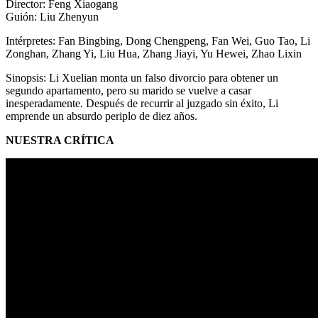
Director: Feng Xiaogang
Guión:
Liu Zhenyun
Intérpretes: Fan Bingbing, Dong Chengpeng, Fan Wei, Guo Tao, Li
Zonghan, Zhang Yi, Liu Hua, Zhang Jiayi, Yu Hewei, Zhao Lixin
Sinopsis: Li Xuelian monta un falso divorcio para obtener un
segundo apartamento, pero su marido se vuelve a casar
inesperadamente. Después de recurrir al juzgado sin éxito, Li
emprende un absurdo periplo de diez años.
NUESTRA CRÍTICA