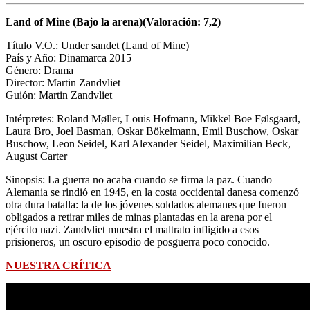
Land of Mine (Bajo la arena)(Valoración: 7,2)
Título V.O.: Under sandet (Land of Mine)
País y Año: Dinamarca 2015
Género: Drama
Director:
Martin Zandvliet
Guión:
Martin Zandvliet
Intérpretes: Roland Møller, Louis Hofmann, Mikkel Boe Følsgaard,
Laura Bro, Joel Basman, Oskar Bökelmann, Emil Buschow, Oskar
Buschow, Leon Seidel, Karl Alexander Seidel, Maximilian Beck,
August Carter
Sinopsis: La guerra no acaba cuando se firma la paz. Cuando
Alemania se rindió en 1945, en la costa occidental danesa comenzó
otra dura batalla: la de los jóvenes soldados alemanes que fueron
obligados a retirar miles de minas plantadas en la arena por el
ejército nazi. Zandvliet muestra el maltrato infligido a esos
prisioneros, un oscuro episodio de posguerra poco conocido.
NUESTRA CRÍTICA