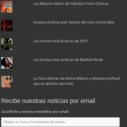
Los Mejores títulos de Películas Porno Clásicas
Escenas eróticas más fuertes del cine. Irreversible
Las Escenas más Eróticas de 2015
Las Escenas más eróticas de Maribel Verdú
La fotos íntimas de Emma Watson y Amanda Seyfried
que no quieren que veas
Recibe nuestras noticias por email
Suscribete a nuestra newsletter por email.
Déjanos
tu