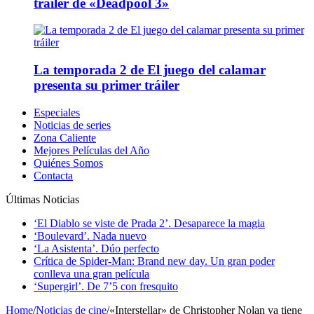
tráiler de «Deadpool 3»
La temporada 2 de El juego del calamar
presenta su primer tráiler
Especiales
Noticias de series
Zona Caliente
Mejores Películas del Año
Quiénes Somos
Contacta
Últimas Noticias
‘El Diablo se viste de Prada 2’. Desaparece la magia
‘Boulevard’. Nada nuevo
‘La Asistenta’. Dúo perfecto
Crítica de Spider-Man: Brand new day. Un gran poder
conlleva una gran película
‘Supergirl’. De 7’5 con fresquito
Home
/
Noticias de cine
/
«Interstellar» de Christopher Nolan ya tiene