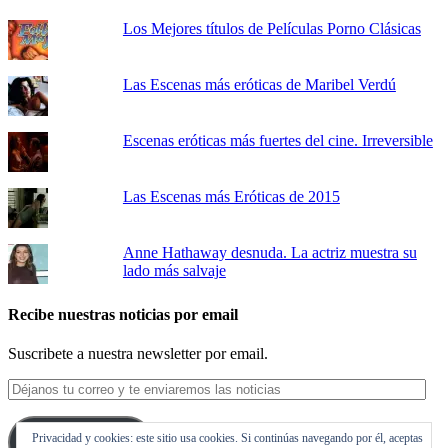
Los Mejores títulos de Películas Porno Clásicas
Las Escenas más eróticas de Maribel Verdú
Escenas eróticas más fuertes del cine. Irreversible
Las Escenas más Eróticas de 2015
Anne Hathaway desnuda. La actriz muestra su
lado más salvaje
Recibe nuestras noticias por email
Suscribete a nuestra newsletter por email.
Déjanos
tu
correo
Privacidad y cookies: este sitio usa cookies. Si continúas navegando por él, aceptas
y
Suscribirse