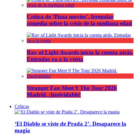
Crítica de ‘Pizza movies’. Irregular
comedia sobre la crisis de la mediana edad
Ray of Light Awards inicia la cuenta atrás.
Entradas ya a la venta
Stranger Fan Meet 9 The Tour 2026
Madrid. ¡Inolvidable!
Críticas
‘El Diablo se viste de Prada 2’. Desaparece la
magia