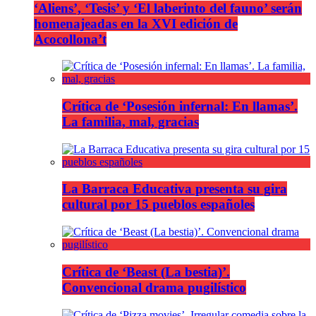
‘Aliens’, ‘Tesis’ y ‘El laberinto del fauno’ serán
homenajeadas en la XVI edición de
Acocollona’t
Crítica de ‘Posesión infernal: En llamas’.
La familia, mal, gracias
La Barraca Educativa presenta su gira
cultural por 15 pueblos españoles
Crítica de ‘Beast (La bestia)’.
Convencional drama pugilístico