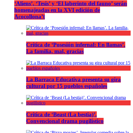
‘Aliens’, ‘Tesis’ y ‘El laberinto del fauno’ serán
homenajeadas en la XVI edición de
Acocollona’t
Crítica de ‘Posesión infernal: En llamas’.
La familia, mal, gracias
La Barraca Educativa presenta su gira
cultural por 15 pueblos españoles
Crítica de ‘Beast (La bestia)’.
Convencional drama pugilístico