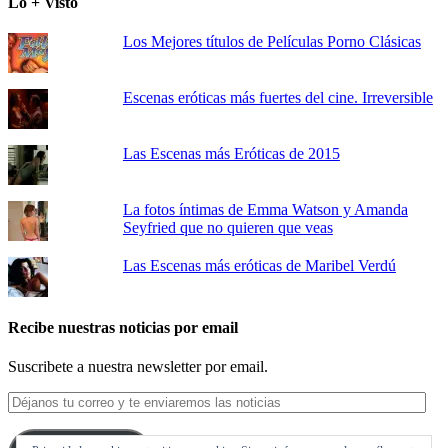
Lo + Visto
Los Mejores títulos de Películas Porno Clásicas
Escenas eróticas más fuertes del cine. Irreversible
Las Escenas más Eróticas de 2015
La fotos íntimas de Emma Watson y Amanda
Seyfried que no quieren que veas
Las Escenas más eróticas de Maribel Verdú
Recibe nuestras noticias por email
Suscribete a nuestra newsletter por email.
Déjanos
tu
correo