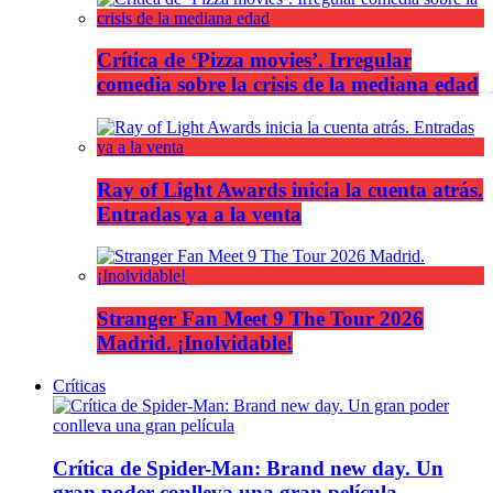
Crítica de ‘Pizza movies’. Irregular
comedia sobre la crisis de la mediana edad
Ray of Light Awards inicia la cuenta atrás.
Entradas ya a la venta
Stranger Fan Meet 9 The Tour 2026
Madrid. ¡Inolvidable!
Críticas
Crítica de Spider-Man: Brand new day. Un
gran poder conlleva una gran película