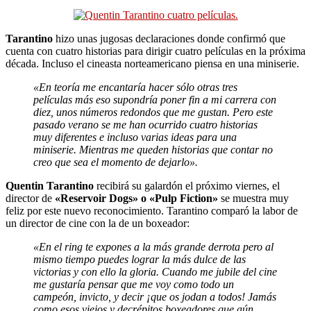
Tarantino
hizo unas jugosas declaraciones donde confirmó que
cuenta con cuatro historias para dirigir cuatro películas en la próxima
década. Incluso el cineasta norteamericano piensa en una miniserie.
«En teoría me encantaría hacer sólo otras tres
películas más eso supondría poner fin a mi carrera con
diez, unos números redondos que me gustan. Pero este
pasado verano se me han ocurrido cuatro historias
muy diferentes e incluso varias ideas para una
miniserie. Mientras me queden historias que contar no
creo que sea el momento de dejarlo».
Quentin Tarantino
recibirá su galardón el próximo viernes, el
director de
«Reservoir Dogs» o «Pulp Fiction»
se muestra muy
feliz por este nuevo reconocimiento. Tarantino comparó la labor de
un director de cine con la de un boxeador:
«En el ring te expones a la más grande derrota pero al
mismo tiempo puedes lograr la más dulce de las
victorias y con ello la gloria. Cuando me jubile del cine
me gustaría pensar que me voy como todo un
campeón, invicto, y decir ¡que os jodan a todos! Jamás
como esos viejos y decrépitos boxeadores que aún