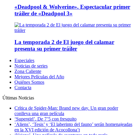
«Deadpool & Wolverine». Espectacular primer
tráiler de «Deadpool 3»
La temporada 2 de El juego del calamar
presenta su primer tráiler
Especiales
Noticias de series
Zona Caliente
Mejores Películas del Año
Quiénes Somos
Contacta
Últimas Noticias
Crítica de Spider-Man: Brand new day. Un gran poder
conlleva una gran película
‘Supergirl’. De 7’5 con fresquito
‘Aliens’, ‘Tesis’ y ‘El laberinto del fauno’ serán homenajeadas
en la XVI edición de Acocollona’t