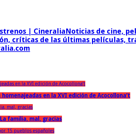
Noticias de cine, pel
ón, críticas de las últimas películas, t
ralia.com
erán homenajeadas en la XVI edición de Acocollona’t
 La familia, mal, gracias