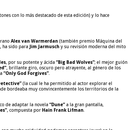
atones con lo más destacado de esta edición) y lo hace
terano
Alex van Warmerdan
(también premio Máquina del
, ha sido para
Jim Jarmusch
y su revisión moderna del mito
les
, por su potente y ácida
“Big Bad Wolves”
; el mejor guión
ed”
, brillante giro, oscuro pero atrayente, al género de los
ma
“Only God Forgives”
.
Detective”
(la cual le ha permitido al actor explorar el
nde bordeaba muy convincentemente los territorios de la
oco de adaptar la novela
“Dune”
a la gran pantalla,
es”
, compuesta por
Hain Frank Lifman
.