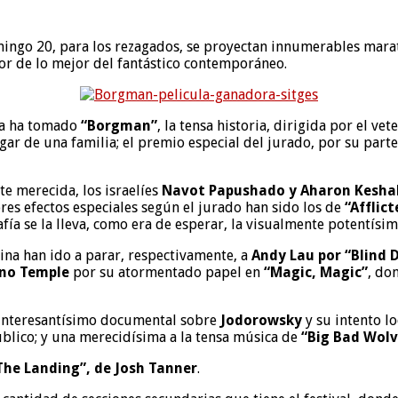
l domingo 20, para los rezagados, se proyectan innumerables mar
or de lo mejor del fantástico contemporáneo.
 la ha tomado
“Borgman”
, la tensa historia, dirigida por el ve
gar de una familia; el premio especial del jurado, por su parte
te merecida, los israelíes
Navot Papushado y Aharon Kesha
ores efectos especiales según el jurado han sido los de
“Afflict
fía se la lleva, como era de esperar, la visualmente potentísi
ina han ido a parar, respectivamente, a
Andy Lau por “Blind 
no Temple
por su atormentado papel en
“Magic, Magic”
, do
 interesantísimo documental sobre
Jodorowsky
y su intento l
úblico; y una merecidísima a la tensa música de
“Big Bad Wolv
he Landing”, de Josh Tanner
.