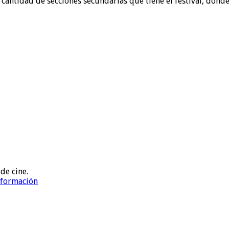
cantidad de secciones secundarias que tiene el festival, don
de cine.
información