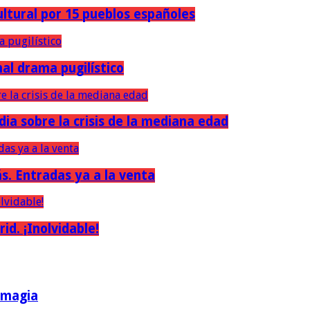
ultural por 15 pueblos españoles
nal drama pugilístico
dia sobre la crisis de la mediana edad
ás. Entradas ya a la venta
d. ¡Inolvidable!
a magia