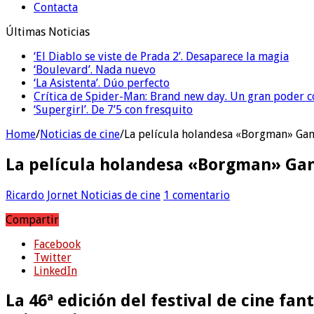
Contacta
Últimas Noticias
‘El Diablo se viste de Prada 2’. Desaparece la magia
‘Boulevard’. Nada nuevo
‘La Asistenta’. Dúo perfecto
Crítica de Spider-Man: Brand new day. Un gran poder c
‘Supergirl’. De 7’5 con fresquito
Home
/
Noticias de cine
/
La película holandesa «Borgman» Gan
La película holandesa «Borgman» Gan
Ricardo Jornet
Noticias de cine
1 comentario
Compartir
Facebook
Twitter
LinkedIn
La 46ª edición del festival de cine fan