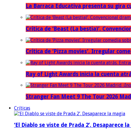
La Barraca Educativa presenta su gira c
Crítica de ‘Beast (La bestia)’. Convencio
Crítica de ‘Pizza movies’. Irregular come
Ray of Light Awards inicia la cuenta atr
Stranger Fan Meet 9 The Tour 2026 Madri
Críticas
‘El Diablo se viste de Prada 2’. Desaparece l