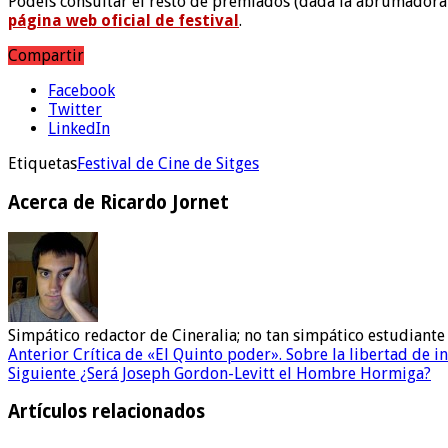
Podéis consultar el resto de premiados (dada la abrumadora 
página web oficial de festival
.
Compartir
Facebook
Twitter
LinkedIn
Etiquetas
Festival de Cine de Sitges
Acerca de Ricardo Jornet
Simpático redactor de Cineralia; no tan simpático estudiante 
Anterior
Crítica de «El Quinto poder». Sobre la libertad de 
Siguiente
¿Será Joseph Gordon-Levitt el Hombre Hormiga?
Artículos relacionados