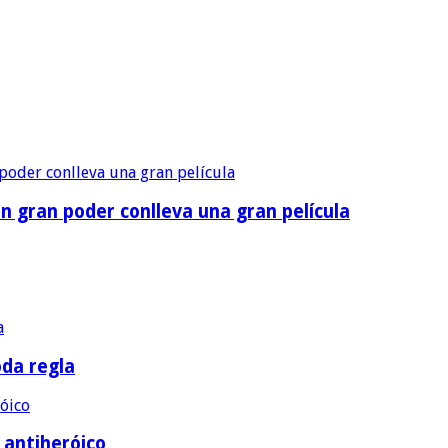
n gran poder conlleva una gran película
oda regla
e antiheróico