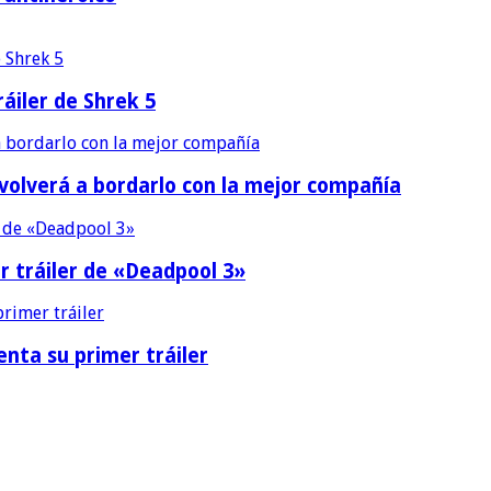
áiler de Shrek 5
 volverá a bordarlo con la mejor compañía
r tráiler de «Deadpool 3»
nta su primer tráiler