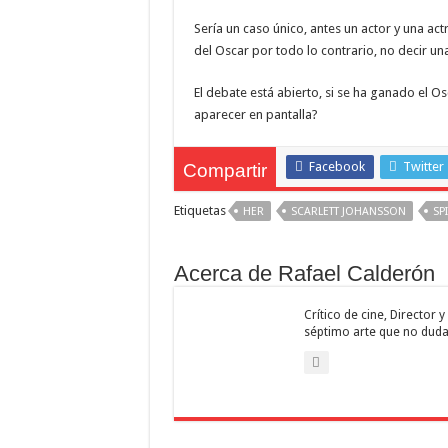
Sería un caso único, antes un actor y una act
del Oscar por todo lo contrario, no decir un
El debate está abierto, si se ha ganado el O
aparecer en pantalla?
Facebook
Twitter
Compartir
Etiquetas
HER
SCARLETT JOHANSSON
SP
Acerca de Rafael Calderón
Crítico de cine, Director
séptimo arte que no duda