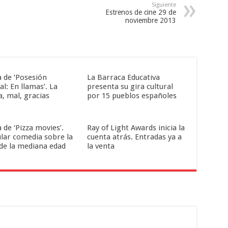
Siguiente
Estrenos de cine 29 de
noviembre 2013
a de ‘Posesión
La Barraca Educativa
al: En llamas’. La
presenta su gira cultural
a, mal, gracias
por 15 pueblos españoles
a de ‘Pizza movies’.
Ray of Light Awards inicia la
ular comedia sobre la
cuenta atrás. Entradas ya a
 de la mediana edad
la venta