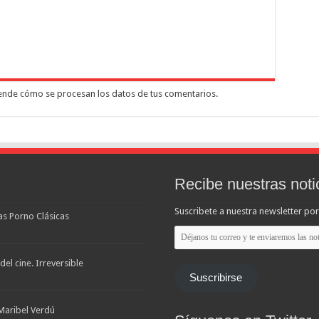
nde cómo se procesan los datos de tus comentarios.
Recibe nuestras noti
Suscribete a nuestra newsletter por
las Porno Clásicas
Déjanos
tu
correo
y
el cine. Irreversible
te
Suscribirse
enviaremos
las
noticias
Maribel Verdú