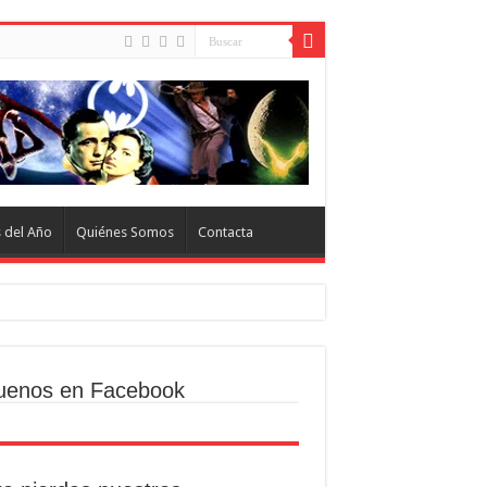
s del Año
Quiénes Somos
Contacta
uenos en Facebook