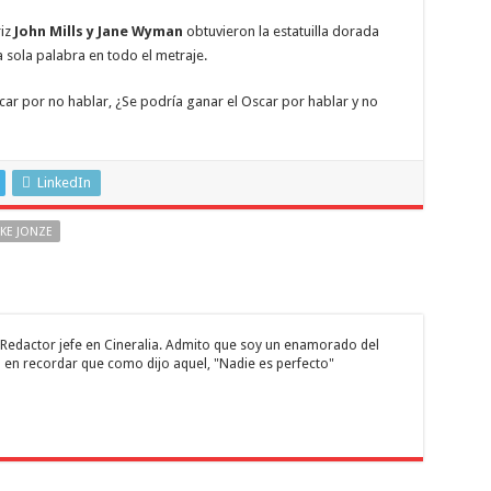
riz
John Mills y Jane Wyman
obtuvieron la estatuilla dorada
a sola palabra en todo el metraje.
scar por no hablar, ¿Se podría ganar el Oscar por hablar y no
LinkedIn
IKE JONZE
 y Redactor jefe en Cineralia. Admito que soy un enamorado del
 en recordar que como dijo aquel, "Nadie es perfecto"