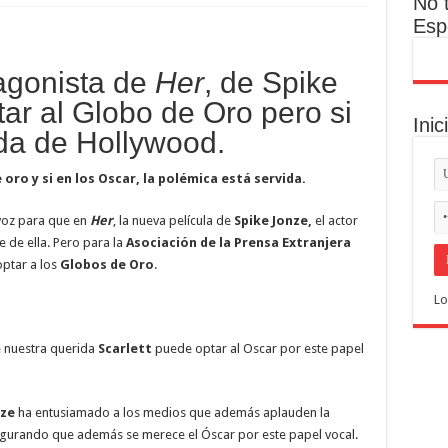
No 
Esp
tagonista de
Her
, de Spike
ar al Globo de Oro pero si
Inic
ada de Hollywood.
oro y si en los Oscar, la polémica está servida.
 voz para que en
Her
, la nueva película de
Spike Jonze,
el actor
de ella. Pero para la
Asociación de la Prensa Extranjera
optar a los
Globos de Oro
.
Lo
e nuestra querida
Scarlett
puede optar al Oscar por este papel
nze
ha entusiamado a los medios que además aplauden la
egurando que además se merece el Óscar por este papel vocal.