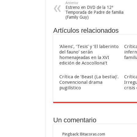
Anterior
Estreno en DVD de la 12ª
Temporada de Padre de familia
(Family Guy)
Artículos relacionados
‘Aliens’, ‘Tesis’ y ‘El laberinto
Crític
del fauno’ serán
infern
homenajeadas en la XVI
famili
edición de Acocollona’t
Crítica de ‘Beast (La bestia)’.
Crític
Convencional drama
Irreg
pugilístico
crisis
Un comentario
Pingback: Bitacoras.com