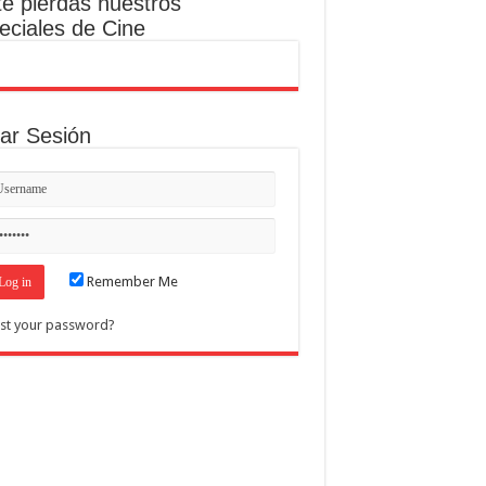
te pierdas nuestros
eciales de Cine
iar Sesión
Remember Me
st your password?