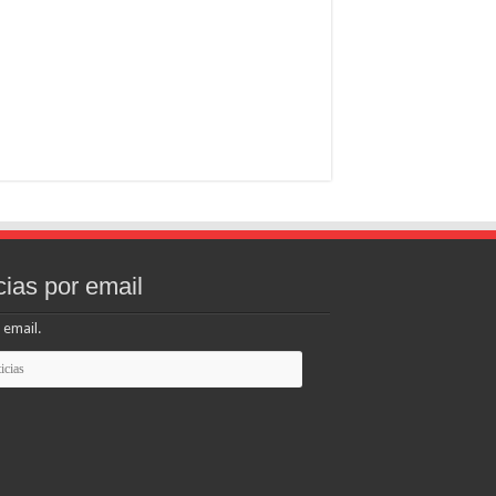
cias por email
 email.