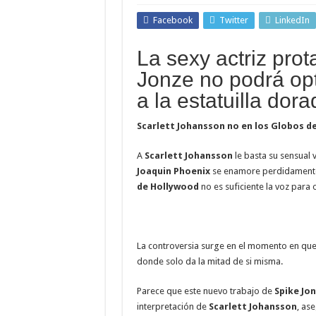
Facebook
Twitter
LinkedIn
La sexy actriz pro
Jonze no podrá opt
a la estatuilla dor
Scarlett Johansson no en los Globos de 
A
Scarlett Johansson
le basta su sensual
Joaquin Phoenix
se enamore perdidamente 
de Hollywood
no es suficiente la voz para 
La controversia surge en el momento en qu
donde solo da la mitad de si misma.
Parece que este nuevo trabajo de
Spike Jo
interpretación de
Scarlett Johansson
, as