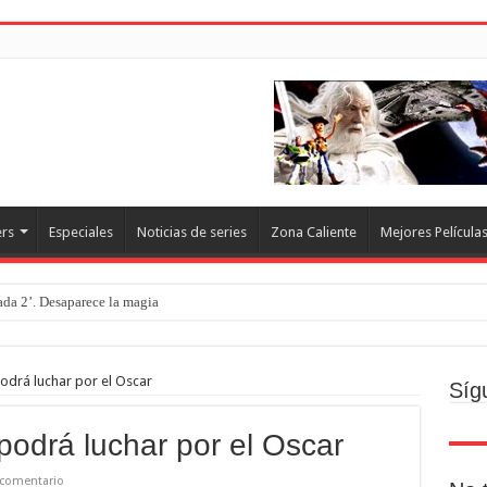
ers
Especiales
Noticias de series
Zona Caliente
Mejores Película
rada 2’. Desaparece la magia
o
ecto
odrá luchar por el Oscar
Síg
Brand new day. Un gran poder conlleva una gran película
podrá luchar por el Oscar
resquito
 comentario