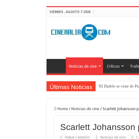
VIERNES , AGOSTO 7 2026
Noticias de cine
Críticas
Trail
Últimas Noticias
‘El Diablo se viste de P
‘Boulevard’. Nada nuev
‘La Asistenta’. Dúo perf
Home
/
Noticias de cine
/
Scarlett Johansson p
Crítica de Spider-Man: 
Scarlett Johansson 
‘Supergirl’. De 7’5 con f
Rafael Calderón
Noticias de cine
1