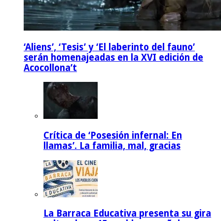
‘Aliens’, ‘Tesis’ y ‘El laberinto del fauno’
serán homenajeadas en la XVI edición de
Acocollona’t
Crítica de ‘Posesión infernal: En
llamas’. La familia, mal, gracias
La Barraca Educativa presenta su gira