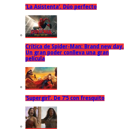
‘La Asistenta’. Dúo perfecto
Crítica de Spider-Man: Brand new day.
Un gran poder conlleva una gran
película
‘Supergirl’. De 7’5 con fresquito