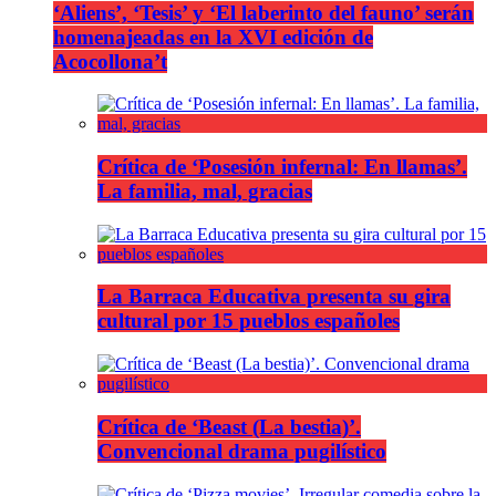
‘Aliens’, ‘Tesis’ y ‘El laberinto del fauno’ serán
homenajeadas en la XVI edición de
Acocollona’t
Crítica de ‘Posesión infernal: En llamas’.
La familia, mal, gracias
La Barraca Educativa presenta su gira
cultural por 15 pueblos españoles
Crítica de ‘Beast (La bestia)’.
Convencional drama pugilístico