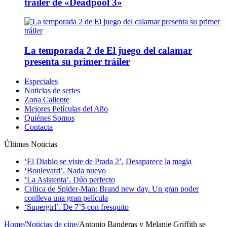
tráiler de «Deadpool 3»
La temporada 2 de El juego del calamar
presenta su primer tráiler
Especiales
Noticias de series
Zona Caliente
Mejores Películas del Año
Quiénes Somos
Contacta
Últimas Noticias
‘El Diablo se viste de Prada 2’. Desaparece la magia
‘Boulevard’. Nada nuevo
‘La Asistenta’. Dúo perfecto
Crítica de Spider-Man: Brand new day. Un gran poder
conlleva una gran película
‘Supergirl’. De 7’5 con fresquito
Home
/
Noticias de cine
/
Antonio Banderas y Melanie Griffith se