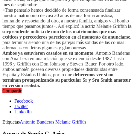
mes de septiembre.
«Tras pensarlo hemos decidido de forma consensuada finalizar
nuestro matrimonio de casi 20 años de una forma amistosa,
honrando y respetando al otro, a nuestra familia, amigos y al bonito
tiempo que pasamos juntos». Así explicó la actriz Melanie Griffith
la
sorprendente noticia de uno de los matrimonios que más
exóticos y perecederos parecieron en el momento de anunciarse
,
para terminar siendo una de las parejas más solidas de las colinas
adornadas con letras gigantes y glamourosas.
Ambos ya estuvieron casados en su momento
. Antonio Banderas
con Ana Leza en una relación que se extendió desde 1987 hasta
1996 y Griffith con Don Johnson y Steven Bauer. Por otro lado,
ambos ambién poseen diversas propiedades distribuidas entre
España y Estados Unidos, por lo que
deberemos ver si no
terminan protagonizando su particular Sr y Sra Smith amateur
en versión realista.
Compartir
Facebook
Twitter
LinkedIn
Etiquetas
Antonio Banderas
Melanie Griffith
Acerca de Sergio G. Arias