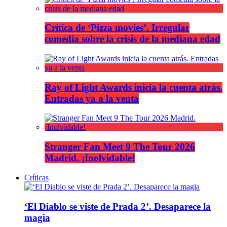
Crítica de ‘Pizza movies’. Irregular
comedia sobre la crisis de la mediana edad
Ray of Light Awards inicia la cuenta atrás.
Entradas ya a la venta
Stranger Fan Meet 9 The Tour 2026
Madrid. ¡Inolvidable!
Críticas
‘El Diablo se viste de Prada 2’. Desaparece la
magia