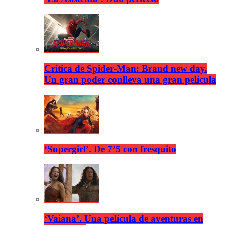
Crítica de Spider-Man: Brand new day.
Un gran poder conlleva una gran película
‘Supergirl’. De 7’5 con fresquito
‘Vaiana’. Una película de aventuras en