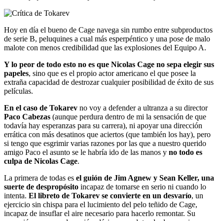
Hoy en día el bueno de Cage navega sin rumbo entre subproductos
de serie B, peluquines a cual más esperpéntico y una pose de malo
malote con menos credibilidad que las explosiones del Equipo A.
Y lo peor de todo esto no es que Nicolas Cage no sepa elegir sus
papeles
, sino que es el propio actor americano el que posee la
extraña capacidad de destrozar cualquier posibilidad de éxito de sus
películas.
En el caso de Tokarev
no voy a defender a ultranza a su director
Paco Cabezas
(aunque perdura dentro de mi la sensación de que
todavía hay esperanzas para su carrera), ni apoyar una dirección
errática con más desatinos que aciertos (que también los hay), pero
si tengo que esgrimir varias razones por las que a nuestro querido
amigo Paco el asunto se le habría ido de las manos y
no todo es
culpa de Nicolas Cage
.
La primera de todas es
el guión de Jim Agnew y Sean Keller, una
suerte de despropósito
incapaz de tomarse en serio ni cuando lo
intenta.
El libreto de Tokarev se convierte en un desvarío
, un
ejercicio sin chispa para el lucimiento del pelo teñido de Cage,
incapaz de insuflar el aire necesario para hacerlo remontar. Su