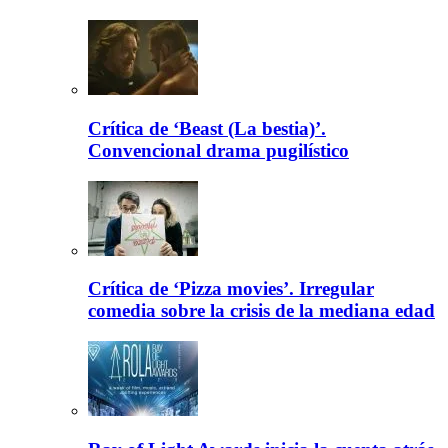
Crítica de ‘Beast (La bestia)’.
Convencional drama pugilístico
Crítica de ‘Pizza movies’. Irregular
comedia sobre la crisis de la mediana edad