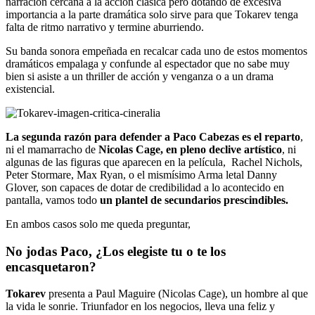
narración cercana a la acción clásica pero dotando de excesiva
importancia a la parte dramática solo sirve para que Tokarev tenga
falta de ritmo narrativo y termine aburriendo.
Su banda sonora empeñada en recalcar cada uno de estos momentos
dramáticos empalaga y confunde al espectador que no sabe muy
bien si asiste a un thriller de acción y venganza o a un drama
existencial.
La segunda razón para defender a Paco Cabezas es el reparto
,
ni el mamarracho de
Nicolas Cage, en pleno declive artístico
, ni
algunas de las figuras que aparecen en la película, Rachel Nichols,
Peter Stormare, Max Ryan, o el mismísimo Arma letal Danny
Glover, son capaces de dotar de credibilidad a lo acontecido en
pantalla, vamos todo
un plantel de secundarios prescindibles.
En ambos casos solo me queda preguntar,
No jodas Paco, ¿Los elegiste tu o te los
encasquetaron?
Tokarev
presenta a Paul Maguire (Nicolas Cage), un hombre al que
la vida le sonrie. Triunfador en los negocios, lleva una feliz y