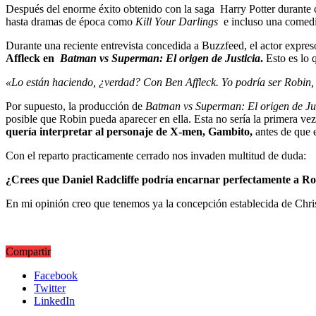
Después del enorme éxito obtenido con la saga
Harry Potter
durante 
hasta
dramas de época como
Kill Your Darlings
e incluso una comedi
Durante una reciente entrevista concedida a Buzzfeed, el actor expre
Affleck en
Batman vs Superman: El origen de Justicia
.
Esto es lo 
«Lo están haciendo, ¿verdad? Con Ben Affleck. Yo podría ser Robin, 
Por supuesto, la producción de
Batman vs Superman: El origen de Jus
posible que Robin pueda aparecer en ella. Esta no sería la primera vez 
quería interpretar al personaje de X-men, Gambito,
antes de que 
Con el reparto practicamente cerrado nos invaden multitud de duda:
¿Crees que Daniel Radcliffe podría encarnar perfectamente a Ro
En mi opinión creo que tenemos ya la concepción establecida de Chri
Compartir
Facebook
Twitter
LinkedIn