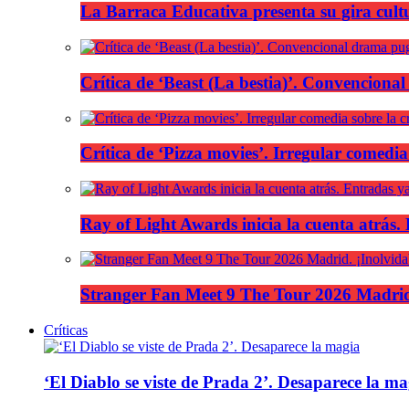
La Barraca Educativa presenta su gira cult
Crítica de ‘Beast (La bestia)’. Convencional
Crítica de ‘Pizza movies’. Irregular comedia
Ray of Light Awards inicia la cuenta atrás.
Stranger Fan Meet 9 The Tour 2026 Madrid.
Críticas
‘El Diablo se viste de Prada 2’. Desaparece la ma