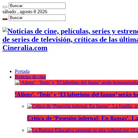
sábado , agosto 8 2026
de series de televisión, críticas de las últi
Cineralia.com
Portada
Noticias de cine
‘Aliens’, ‘Tesis’ y ‘El laberinto del fauno’ será
Crítica de ‘Posesión infernal: En llamas’. La