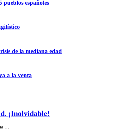
5 pueblos españoles
ilístico
crisis de la mediana edad
ya a la venta
. ¡Inolvidable!
 ha …