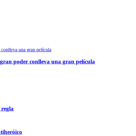
gran poder conlleva una gran película
 regla
ntiheróico