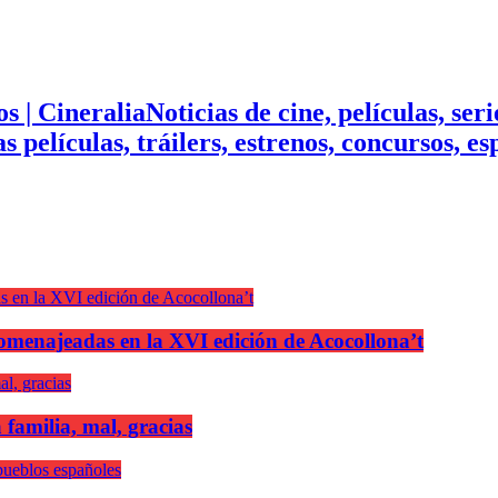
Noticias de cine, películas, ser
mas películas, tráilers, estrenos, concursos, 
n homenajeadas en la XVI edición de Acocollona’t
 familia, mal, gracias