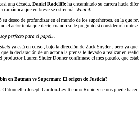
casi una década,
Daniel Radcliffe
ha encaminado su carrera hacia difer
a romántica que en breve se estrenará
What
if
.
só su deseo de profundizar en el mundo de los superhéroes, en la que r
que el actor tenía que decir, cuando se le preguntó si consideraría unirse 
soy perfecto para el papel».
ticia
ya está en curso
, bajo la dirección de Zack Snyder , pero ya que 
que la declaración de un actor a la prensa le llevado a realizar en reali
el productor Lauren Shuler Donner confirmase el mes pasado, que estaba
bin en Batman vs Superman: El origen de Justicia?
s O’donnell o Joseph Gordon-Levitt como Robin y se nos puede hacer u