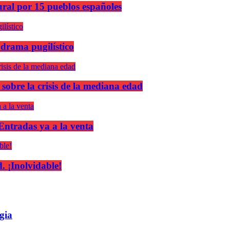
ural por 15 pueblos españoles
 drama pugilístico
 sobre la crisis de la mediana edad
 Entradas ya a la venta
 ¡Inolvidable!
gia