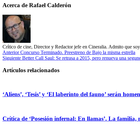
Acerca de Rafael Calderón
Crítico de cine, Director y Redactor jefe en Cineralia. Admito que s
Anterior
Concurso Terminado. Preestreno de Bajo la misma estrella
Siguiente
Better Call Saul: Se retrasa a 2015, pero renueva una segu
Artículos relacionados
‘Aliens’, ‘Tesis’ y ‘El laberinto del fauno’ serán hom
Crítica de ‘Posesión infernal: En llamas’. La familia, 