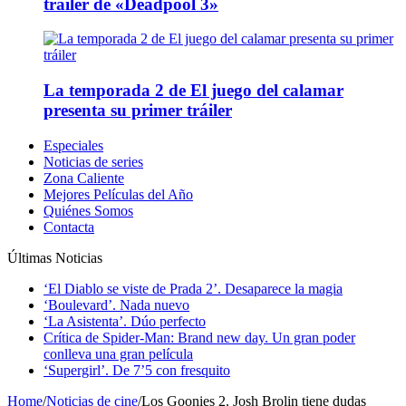
tráiler de «Deadpool 3»
La temporada 2 de El juego del calamar
presenta su primer tráiler
Especiales
Noticias de series
Zona Caliente
Mejores Películas del Año
Quiénes Somos
Contacta
Últimas Noticias
‘El Diablo se viste de Prada 2’. Desaparece la magia
‘Boulevard’. Nada nuevo
‘La Asistenta’. Dúo perfecto
Crítica de Spider-Man: Brand new day. Un gran poder
conlleva una gran película
‘Supergirl’. De 7’5 con fresquito
Home
/
Noticias de cine
/
Los Goonies 2. Josh Brolin tiene dudas