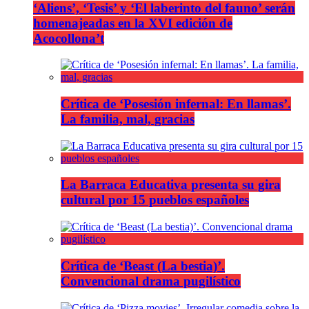
‘Aliens’, ‘Tesis’ y ‘El laberinto del fauno’ serán
homenajeadas en la XVI edición de
Acocollona’t
Crítica de ‘Posesión infernal: En llamas’.
La familia, mal, gracias
La Barraca Educativa presenta su gira
cultural por 15 pueblos españoles
Crítica de ‘Beast (La bestia)’.
Convencional drama pugilístico