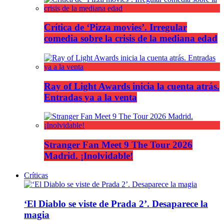
Crítica de ‘Pizza movies’. Irregular
comedia sobre la crisis de la mediana edad
Ray of Light Awards inicia la cuenta atrás.
Entradas ya a la venta
Stranger Fan Meet 9 The Tour 2026
Madrid. ¡Inolvidable!
Críticas
‘El Diablo se viste de Prada 2’. Desaparece la
magia