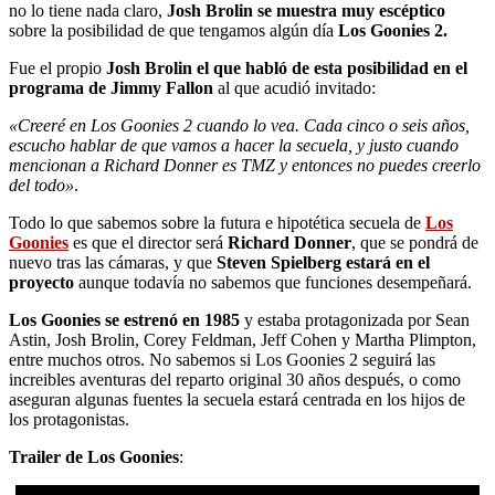
no lo tiene nada claro,
Josh Brolin se muestra muy escéptico
sobre la posibilidad de que tengamos algún día
Los Goonies 2.
Fue el propio
Josh Brolin el que habló de esta posibilidad en el
programa de Jimmy Fallon
al que acudió invitado:
«Creeré en Los Goonies 2 cuando lo vea. Cada cinco o seis años,
escucho hablar de que vamos a hacer la secuela, y justo cuando
mencionan a Richard Donner es TMZ y entonces no puedes creerlo
del todo»
.
Todo lo que sabemos sobre la futura e hipotética secuela de
Los
Goonies
es que el director será
Richard Donner
, que se pondrá de
nuevo tras las cámaras, y que
Steven Spielberg estará en el
proyecto
aunque todavía no sabemos que funciones desempeñará.
Los Goonies se estrenó en 1985
y estaba protagonizada por Sean
Astin, Josh Brolin, Corey Feldman, Jeff Cohen y Martha Plimpton,
entre muchos otros. No sabemos si Los Goonies 2 seguirá las
increibles aventuras del reparto original 30 años después, o como
aseguran algunas fuentes la secuela estará centrada en los hijos de
los protagonistas.
Trailer de Los Goonies
: