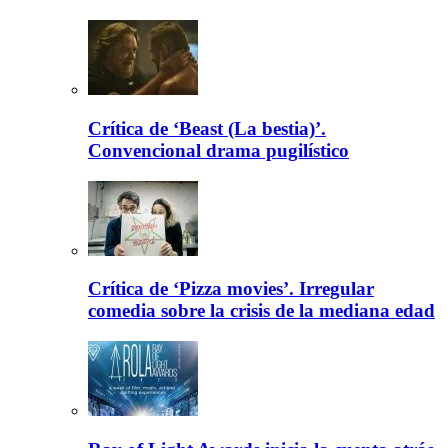
Crítica de ‘Beast (La bestia)’.
Convencional drama pugilístico
Crítica de ‘Pizza movies’. Irregular
comedia sobre la crisis de la mediana edad