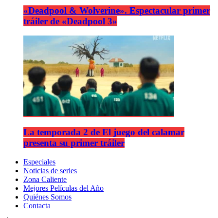
«Deadpool & Wolverine». Espectacular primer
tráiler de «Deadpool 3»
La temporada 2 de El juego del calamar
presenta su primer tráiler
Especiales
Noticias de series
Zona Caliente
Mejores Películas del Año
Quiénes Somos
Contacta