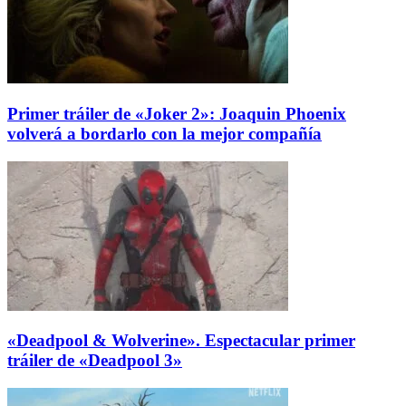
Primer tráiler de «Joker 2»: Joaquin Phoenix
volverá a bordarlo con la mejor compañía
«Deadpool & Wolverine». Espectacular primer
tráiler de «Deadpool 3»