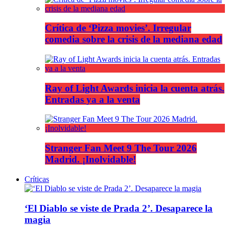
Crítica de ‘Pizza movies’. Irregular
comedia sobre la crisis de la mediana edad
Ray of Light Awards inicia la cuenta atrás.
Entradas ya a la venta
Stranger Fan Meet 9 The Tour 2026
Madrid. ¡Inolvidable!
Críticas
‘El Diablo se viste de Prada 2’. Desaparece la
magia