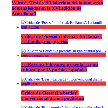
‘Aliens’, ‘Tesis’ y ‘El laberinto del fauno’ serán
homenajeadas en la XVI edición de
Acocollona’t
Crítica de ‘Posesión infernal: En llamas’.
La familia, mal, gracias
La Barraca Educativa presenta su gira
cultural por 15 pueblos españoles
Crítica de ‘Beast (La bestia)’.
Convencional drama pugilístico