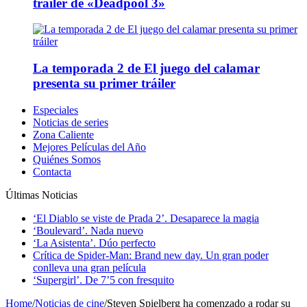
tráiler de «Deadpool 3»
La temporada 2 de El juego del calamar
presenta su primer tráiler
Especiales
Noticias de series
Zona Caliente
Mejores Películas del Año
Quiénes Somos
Contacta
Últimas Noticias
‘El Diablo se viste de Prada 2’. Desaparece la magia
‘Boulevard’. Nada nuevo
‘La Asistenta’. Dúo perfecto
Crítica de Spider-Man: Brand new day. Un gran poder
conlleva una gran película
‘Supergirl’. De 7’5 con fresquito
Home
/
Noticias de cine
/
Steven Spielberg ha comenzado a rodar su