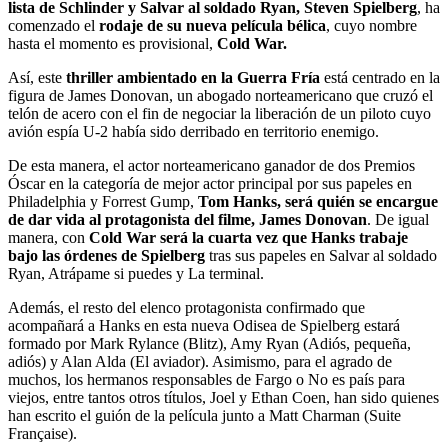
lista de Schlinder y Salvar al soldado Ryan, Steven Spielberg
, ha
comenzado el
rodaje de su nueva película bélica
, cuyo nombre
hasta el momento es provisional,
Cold War.
Así, este
thriller ambientado en la Guerra Fría
está centrado en la
figura de James Donovan, un abogado norteamericano que cruzó el
telón de acero con el fin de negociar la liberación de un piloto cuyo
avión espía U-2 había sido derribado en territorio enemigo.
De esta manera, el actor norteamericano ganador de dos Premios
Óscar en la categoría de mejor actor principal por sus papeles en
Philadelphia y Forrest Gump,
Tom Hanks, será quién se encargue
de dar vida al protagonista del filme, James Donovan
. De igual
manera, con
Cold War será la cuarta vez que Hanks trabaje
bajo las órdenes de Spielberg
tras sus papeles en Salvar al soldado
Ryan, Atrápame si puedes y La terminal.
Además, el resto del elenco protagonista confirmado que
acompañará a Hanks en esta nueva Odisea de Spielberg estará
formado por Mark Rylance (Blitz), Amy Ryan (Adiós, pequeña,
adiós) y Alan Alda (El aviador). Asimismo, para el agrado de
muchos, los hermanos responsables de Fargo o No es país para
viejos, entre tantos otros títulos, Joel y Ethan Coen, han sido quienes
han escrito el guión de la película junto a Matt Charman (Suite
Française).