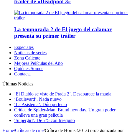
tráiler de «Deadpool 3»
La temporada 2 de El juego del calamar
presenta su primer tráiler
Especiales
Noticias de series
Zona Caliente
Mejores Películas del Año
Quiénes Somos
Contacta
Últimas Noticias
‘El Diablo se viste de Prada 2’. Desaparece la magia
‘Boulevard’. Nada nuevo
‘La Asistenta’. Dúo perfecto
Crítica de Spider-Man: Brand new day. Un gran poder
conlleva una gran película
‘Supergirl’. De 7’5 con fresquito
Home
/
Críticas de cine
/
Crítica de Horns (2013) protagonizada por