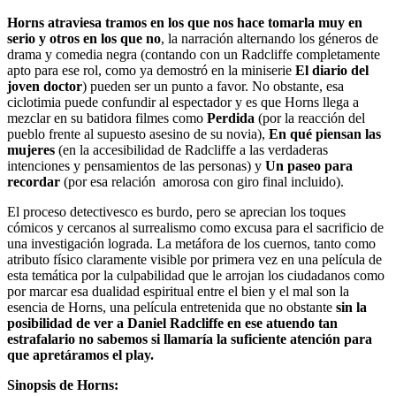
Horns atraviesa tramos en los que nos hace tomarla muy en
serio y otros en los que no
, la narración alternando los géneros de
drama y comedia negra (contando con un Radcliffe completamente
apto para ese rol, como ya demostró en la miniserie
El diario del
joven doctor
) pueden ser un punto a favor. No obstante, esa
ciclotimia puede confundir al espectador y es que Horns llega a
mezclar en su batidora filmes como
Perdida
(por la reacción del
pueblo frente al supuesto asesino de su novia),
En qué piensan las
mujeres
(en la accesibilidad de Radcliffe a las verdaderas
intenciones y pensamientos de las personas) y
Un paseo para
recordar
(por esa relación amorosa con giro final incluido).
El proceso detectivesco es burdo, pero se aprecian los toques
cómicos y cercanos al surrealismo como excusa para el sacrificio de
una investigación lograda. La metáfora de los cuernos, tanto como
atributo físico claramente visible por primera vez en una película de
esta temática por la culpabilidad que le arrojan los ciudadanos como
por marcar esa dualidad espiritual entre el bien y el mal son la
esencia de Horns, una película entretenida que no obstante
sin la
posibilidad de ver a Daniel Radcliffe en ese atuendo tan
estrafalario no sabemos si llamaría la suficiente atención para
que apretáramos el play.
Sinopsis de Horns: