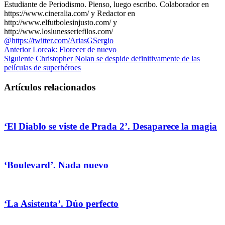
Estudiante de Periodismo. Pienso, luego escribo. Colaborador en
https://www.cineralia.com/ y Redactor en
http://www.elfutbolesinjusto.com/ y
http://www.loslunesseriefilos.com/
@https://twitter.com/AriasGSergio
Anterior
Loreak: Florecer de nuevo
Siguiente
Christopher Nolan se despide definitivamente de las
películas de superhéroes
Artículos relacionados
‘El Diablo se viste de Prada 2’. Desaparece la magia
‘Boulevard’. Nada nuevo
‘La Asistenta’. Dúo perfecto