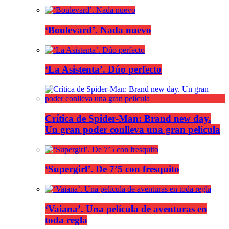
‘Boulevard’. Nada nuevo
‘La Asistenta’. Dúo perfecto
Crítica de Spider-Man: Brand new day.
Un gran poder conlleva una gran película
‘Supergirl’. De 7’5 con fresquito
‘Vaiana’. Una película de aventuras en
toda regla