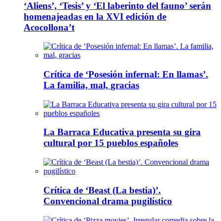
‘Aliens’, ‘Tesis’ y ‘El laberinto del fauno’ serán
homenajeadas en la XVI edición de
Acocollona’t
Crítica de ‘Posesión infernal: En llamas’.
La familia, mal, gracias
La Barraca Educativa presenta su gira
cultural por 15 pueblos españoles
Crítica de ‘Beast (La bestia)’.
Convencional drama pugilístico