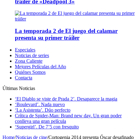
tráiler de «Deadpool 3»
La temporada 2 de El juego del calamar
presenta su primer tráiler
Especiales
Noticias de series
Zona Caliente
Mejores Películas del Año
Quiénes Somos
Contacta
Últimas Noticias
‘El Diablo se viste de Prada 2’. Desaparece la magia
‘Boulevard’. Nada nuevo
‘La Asistenta’. Dúo perfecto
Crítica de Spider-Man: Brand new day. Un gran poder
conlleva una gran película
‘Supergirl’. De 7’5 con fresquito
Home
/
Noticias de cine
/
Cortogenia 2014 presenta Óscar desafinado