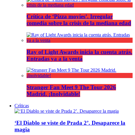
Crítica de ‘Pizza movies’. Irregular
comedia sobre la crisis de la mediana edad
Ray of Light Awards inicia la cuenta atrás.
Entradas ya a la venta
Stranger Fan Meet 9 The Tour 2026
Madrid. ¡Inolvidable!
Críticas
‘El Diablo se viste de Prada 2’. Desaparece la
magia