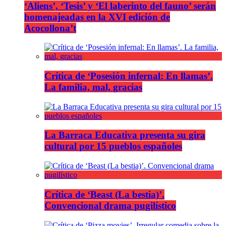
‘Aliens’, ‘Tesis’ y ‘El laberinto del fauno’ serán
homenajeadas en la XVI edición de
Acocollona’t
Crítica de ‘Posesión infernal: En llamas’.
La familia, mal, gracias
La Barraca Educativa presenta su gira
cultural por 15 pueblos españoles
Crítica de ‘Beast (La bestia)’.
Convencional drama pugilístico