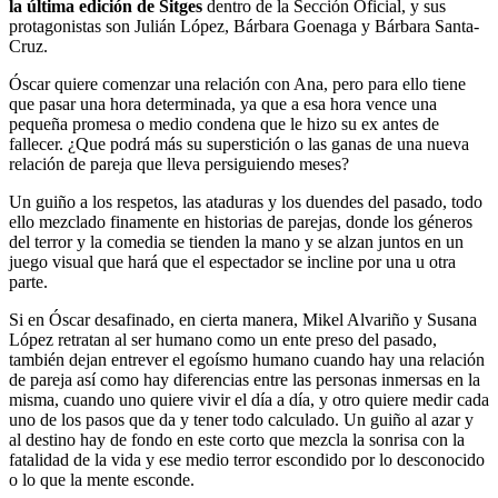
la última edición de Sitges
dentro de la Sección Oficial, y sus
protagonistas son Julián López, Bárbara Goenaga y Bárbara Santa-
Cruz.
Óscar quiere comenzar una relación con Ana, pero para ello tiene
que pasar una hora determinada, ya que a esa hora vence una
pequeña promesa o medio condena que le hizo su ex antes de
fallecer. ¿Que podrá más su superstición o las ganas de una nueva
relación de pareja que lleva persiguiendo meses?
Un guiño a los respetos, las ataduras y los duendes del pasado, todo
ello mezclado finamente en historias de parejas, donde los géneros
del terror y la comedia se tienden la mano y se alzan juntos en un
juego visual que hará que el espectador se incline por una u otra
parte.
Si en Óscar desafinado, en cierta manera, Mikel Alvariño y Susana
López retratan al ser humano como un ente preso del pasado,
también dejan entrever el egoísmo humano cuando hay una relación
de pareja así como hay diferencias entre las personas inmersas en la
misma, cuando uno quiere vivir el día a día, y otro quiere medir cada
uno de los pasos que da y tener todo calculado. Un guiño al azar y
al destino hay de fondo en este corto que mezcla la sonrisa con la
fatalidad de la vida y ese medio terror escondido por lo desconocido
o lo que la mente esconde.