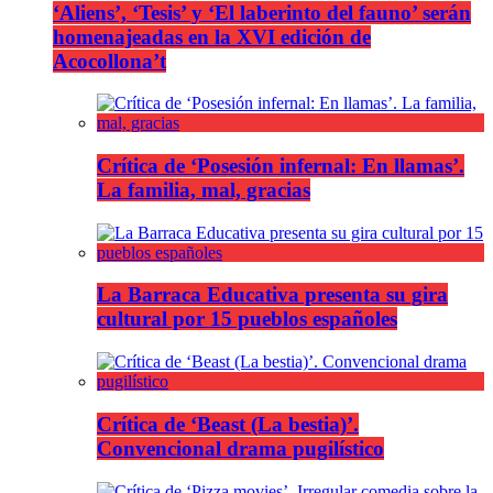
‘Aliens’, ‘Tesis’ y ‘El laberinto del fauno’ serán
homenajeadas en la XVI edición de
Acocollona’t
Crítica de ‘Posesión infernal: En llamas’.
La familia, mal, gracias
La Barraca Educativa presenta su gira
cultural por 15 pueblos españoles
Crítica de ‘Beast (La bestia)’.
Convencional drama pugilístico