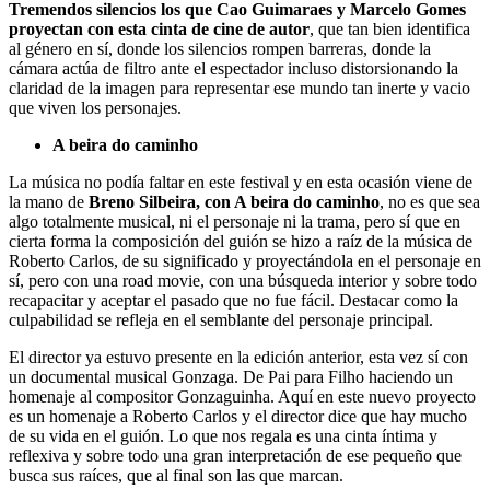
Tremendos silencios los que Cao Guimaraes y Marcelo Gomes
proyectan con esta cinta de cine de autor
, que tan bien identifica
al género en sí, donde los silencios rompen barreras, donde la
cámara actúa de filtro ante el espectador incluso distorsionando la
claridad de la imagen para representar ese mundo tan inerte y vacio
que viven los personajes.
A beira do caminho
La música no podía faltar en este festival y en esta ocasión viene de
la mano de
Breno Silbeira, con A beira do caminho
, no es que sea
algo totalmente musical, ni el personaje ni la trama, pero sí que en
cierta forma la composición del guión se hizo a raíz de la música de
Roberto Carlos, de su significado y proyectándola en el personaje en
sí, pero con una road movie, con una búsqueda interior y sobre todo
recapacitar y aceptar el pasado que no fue fácil. Destacar como la
culpabilidad se refleja en el semblante del personaje principal.
El director ya estuvo presente en la edición anterior, esta vez sí con
un documental musical Gonzaga. De Pai para Filho haciendo un
homenaje al compositor Gonzaguinha. Aquí en este nuevo proyecto
es un homenaje a Roberto Carlos y el director dice que hay mucho
de su vida en el guión. Lo que nos regala es una cinta íntima y
reflexiva y sobre todo una gran interpretación de ese pequeño que
busca sus raíces, que al final son las que marcan.