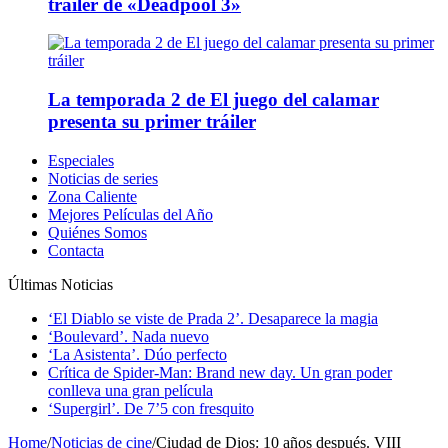
tráiler de «Deadpool 3»
La temporada 2 de El juego del calamar
presenta su primer tráiler
Especiales
Noticias de series
Zona Caliente
Mejores Películas del Año
Quiénes Somos
Contacta
Últimas Noticias
‘El Diablo se viste de Prada 2’. Desaparece la magia
‘Boulevard’. Nada nuevo
‘La Asistenta’. Dúo perfecto
Crítica de Spider-Man: Brand new day. Un gran poder
conlleva una gran película
‘Supergirl’. De 7’5 con fresquito
Home
/
Noticias de cine
/
Ciudad de Dios: 10 años después. VIII