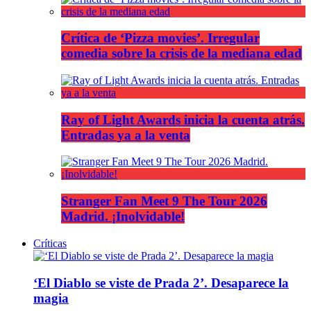
Crítica de ‘Pizza movies’. Irregular
comedia sobre la crisis de la mediana edad
Ray of Light Awards inicia la cuenta atrás.
Entradas ya a la venta
Stranger Fan Meet 9 The Tour 2026
Madrid. ¡Inolvidable!
Críticas
‘El Diablo se viste de Prada 2’. Desaparece la
magia