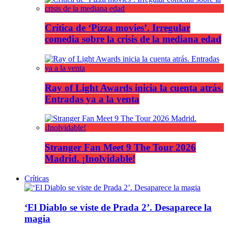
Crítica de ‘Pizza movies’. Irregular
comedia sobre la crisis de la mediana edad
Ray of Light Awards inicia la cuenta atrás.
Entradas ya a la venta
Stranger Fan Meet 9 The Tour 2026
Madrid. ¡Inolvidable!
Críticas
‘El Diablo se viste de Prada 2’. Desaparece la
magia