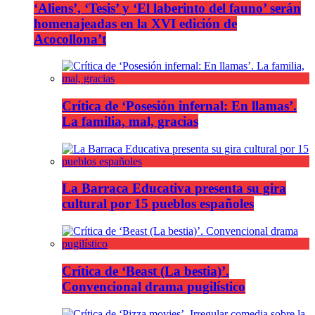
‘Aliens’, ‘Tesis’ y ‘El laberinto del fauno’ serán
homenajeadas en la XVI edición de
Acocollona’t
Crítica de ‘Posesión infernal: En llamas’.
La familia, mal, gracias
La Barraca Educativa presenta su gira
cultural por 15 pueblos españoles
Crítica de ‘Beast (La bestia)’.
Convencional drama pugilístico