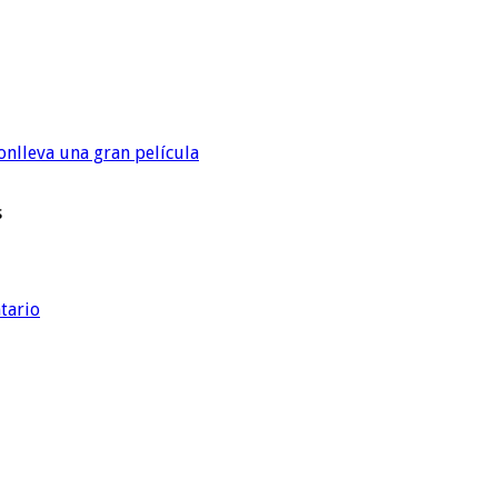
onlleva una gran película
s
tario