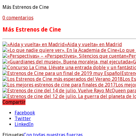
Más Estrenos de Cine
0 comentarios
Más Estrenos de Cine
«Aida y vuelta» en Madrid
«Lo que 
«Per
«G
Estren
Los E
Los mejor
Compartir
Facebook
Twitter
LinkedIn
Etiquetas
Con todas nuestras fuerzas