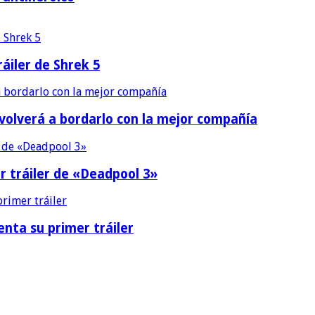
áiler de Shrek 5
 volverá a bordarlo con la mejor compañía
r tráiler de «Deadpool 3»
nta su primer tráiler