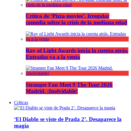
Crítica de ‘Pizza movies’. Irregular
comedia sobre la crisis de la mediana edad
Ray of Light Awards inicia la cuenta atrás.
Entradas ya a la venta
Stranger Fan Meet 9 The Tour 2026
Madrid. ¡Inolvidable!
Críticas
‘El Diablo se viste de Prada 2’. Desaparece la
magia