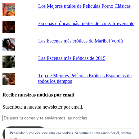
Los Mejores títulos de Películas Porno Clásicas
Escenas eróticas más fuertes del cine. Irreversible
Las Escenas más eróticas de Maribel Verdú
Las Escenas más Eróticas de 2015
Top de Mejores Películas Eróticas Españolas de
todos los tiempos
Recibe nuestras noticias por email
Suscribete a nuestra newsletter por email.
Déjanos
tu
correo
Privacidad y cookies: este sitio usa cookies. Si continúas navegando por él, aceptas
y
Suscribirse
su uso.