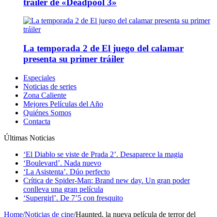
tráiler de «Deadpool 3»
La temporada 2 de El juego del calamar
presenta su primer tráiler
Especiales
Noticias de series
Zona Caliente
Mejores Películas del Año
Quiénes Somos
Contacta
Últimas Noticias
‘El Diablo se viste de Prada 2’. Desaparece la magia
‘Boulevard’. Nada nuevo
‘La Asistenta’. Dúo perfecto
Crítica de Spider-Man: Brand new day. Un gran poder
conlleva una gran película
‘Supergirl’. De 7’5 con fresquito
Home
/
Noticias de cine
/
Haunted, la nueva película de terror del