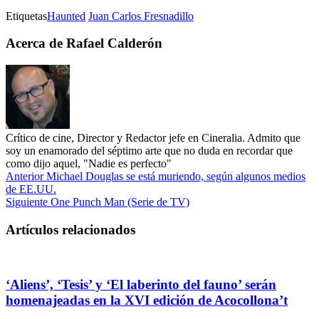
Etiquetas
Haunted
Juan Carlos Fresnadillo
Acerca de Rafael Calderón
Crítico de cine, Director y Redactor jefe en Cineralia. Admito que
soy un enamorado del séptimo arte que no duda en recordar que
como dijo aquel, "Nadie es perfecto"
Anterior
Michael Douglas se está muriendo, según algunos medios
de EE.UU.
Siguiente
One Punch Man (Serie de TV)
Artículos relacionados
‘Aliens’, ‘Tesis’ y ‘El laberinto del fauno’ serán
homenajeadas en la XVI edición de Acocollona’t