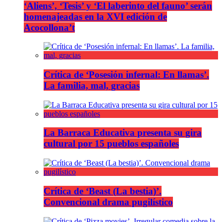
‘Aliens’, ‘Tesis’ y ‘El laberinto del fauno’ serán
homenajeadas en la XVI edición de
Acocollona’t
Crítica de ‘Posesión infernal: En llamas’.
La familia, mal, gracias
La Barraca Educativa presenta su gira
cultural por 15 pueblos españoles
Crítica de ‘Beast (La bestia)’.
Convencional drama pugilístico