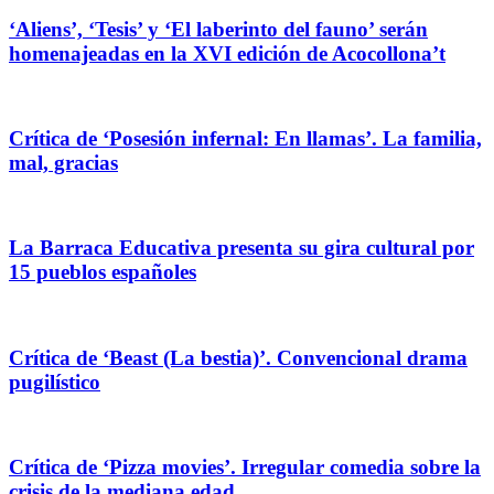
‘Aliens’, ‘Tesis’ y ‘El laberinto del fauno’ serán
homenajeadas en la XVI edición de Acocollona’t
Crítica de ‘Posesión infernal: En llamas’. La familia,
mal, gracias
La Barraca Educativa presenta su gira cultural por
15 pueblos españoles
Crítica de ‘Beast (La bestia)’. Convencional drama
pugilístico
Crítica de ‘Pizza movies’. Irregular comedia sobre la
crisis de la mediana edad