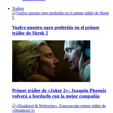
Trailers
Vuelve nuestro ogro preferido en el primer
tráiler de Shrek 5
Primer tráiler de «Joker 2»: Joaquin Phoenix
volverá a bordarlo con la mejor compañía