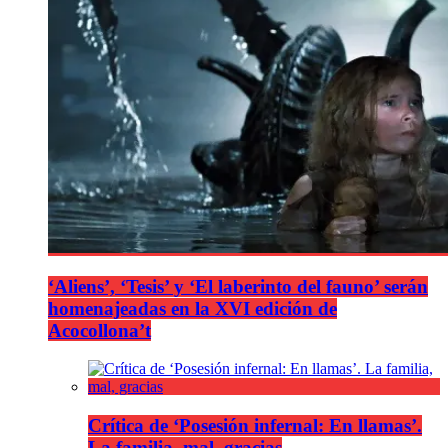
‘Aliens’, ‘Tesis’ y ‘El laberinto del fauno’ serán
homenajeadas en la XVI edición de
Acocollona’t
Crítica de ‘Posesión infernal: En llamas’.
La familia, mal, gracias