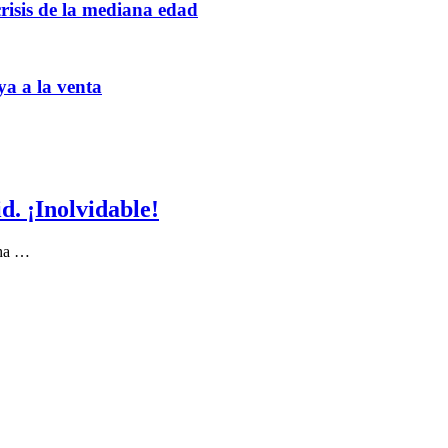
crisis de la mediana edad
ya a la venta
. ¡Inolvidable!
 ha …