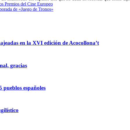
os Premios del Cine Europeo
mporada de «Juego de Tronos»
enajeadas en la XVI edición de Acocollona’t
mal, gracias
5 pueblos españoles
ilístico