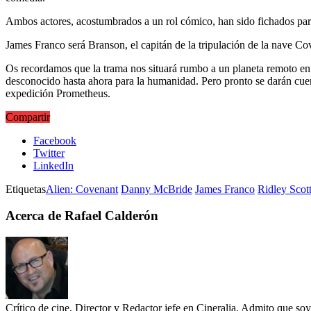
Ambos actores, acostumbrados a un rol cómico, han sido fichados par
James Franco será Branson, el capitán de la tripulación de la nave C
Os recordamos que la trama nos situará rumbo a un planeta remoto en la
desconocido hasta ahora para la humanidad. Pero pronto se darán cuent
expedición Prometheus.
Compartir
Facebook
Twitter
LinkedIn
Etiquetas
Alien: Covenant
Danny McBride
James Franco
Ridley Scot
Acerca de Rafael Calderón
Crítico de cine, Director y Redactor jefe en Cineralia. Admito que s