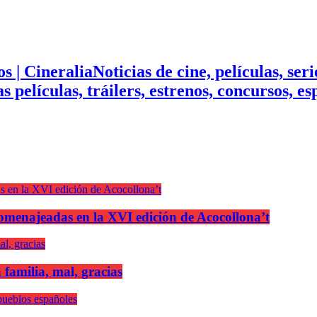
Noticias de cine, películas, ser
mas películas, tráilers, estrenos, concursos, 
n homenajeadas en la XVI edición de Acocollona’t
 familia, mal, gracias