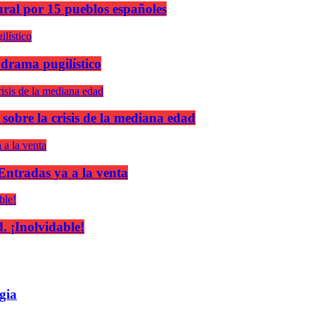
ural por 15 pueblos españoles
 drama pugilístico
 sobre la crisis de la mediana edad
 Entradas ya a la venta
 ¡Inolvidable!
gia