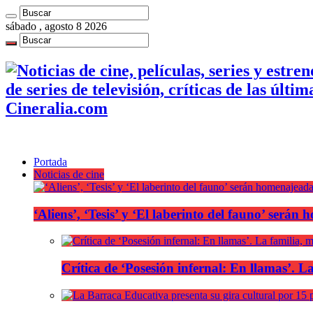
sábado , agosto 8 2026
de series de televisión, críticas de las últi
Cineralia.com
Portada
Noticias de cine
‘Aliens’, ‘Tesis’ y ‘El laberinto del fauno’ será
Crítica de ‘Posesión infernal: En llamas’. La