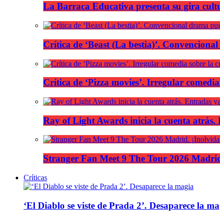
La Barraca Educativa presenta su gira cult
Crítica de ‘Beast (La bestia)’. Convencional
Crítica de ‘Pizza movies’. Irregular comedia
Ray of Light Awards inicia la cuenta atrás.
Stranger Fan Meet 9 The Tour 2026 Madrid.
Críticas
‘El Diablo se viste de Prada 2’. Desaparece la ma