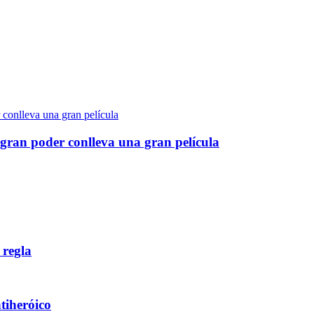
gran poder conlleva una gran película
 regla
ntiheróico