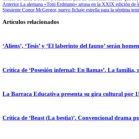
Anterior
La alemana «Toni Erdmann» arrasa en la XXIX edición de l
Siguiente
Conor McGregor, nuevo fichaje estrella para la séptima te
Artículos relacionados
‘Aliens’, ‘Tesis’ y ‘El laberinto del fauno’ serán hom
Crítica de ‘Posesión infernal: En llamas’. La familia, 
La Barraca Educativa presenta su gira cultural por 1
Crítica de ‘Beast (La bestia)’. Convencional drama pug