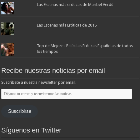
Las Escenas más eróticas de Maribel Verdú
Las Escenas más Eróticas de 2015
Top de Mejores Películas Eróticas Españolas de todos
los tiempos
Recibe nuestras noticias por email
Suscribete a nuestra newsletter por email.
Déjanos
tu
correo
y
te
Suscribirse
enviaremos
las
noticias
Síguenos en Twitter