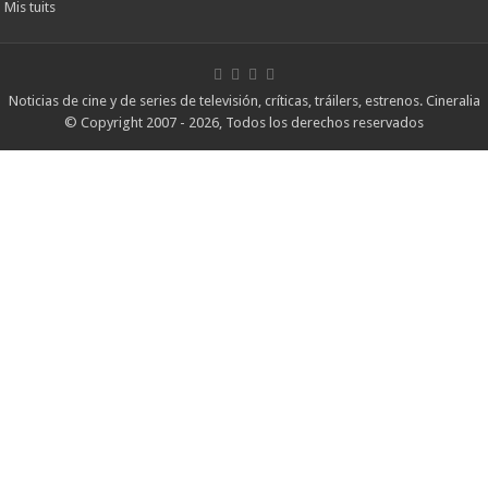
Mis tuits
Noticias de cine y de series de televisión, críticas, tráilers, estrenos. Cineralia
© Copyright 2007 - 2026, Todos los derechos reservados