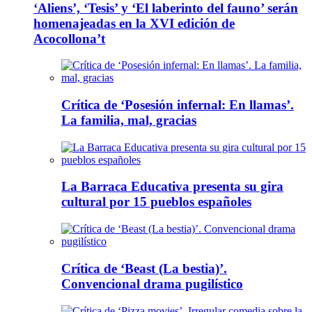
‘Aliens’, ‘Tesis’ y ‘El laberinto del fauno’ serán
homenajeadas en la XVI edición de
Acocollona’t
Crítica de ‘Posesión infernal: En llamas’.
La familia, mal, gracias
La Barraca Educativa presenta su gira
cultural por 15 pueblos españoles
Crítica de ‘Beast (La bestia)’.
Convencional drama pugilístico