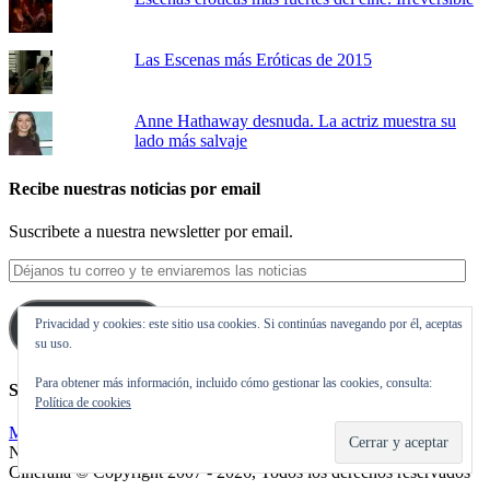
Las Escenas más Eróticas de 2015
Anne Hathaway desnuda. La actriz muestra su
lado más salvaje
Recibe nuestras noticias por email
Suscribete a nuestra newsletter por email.
Déjanos
tu
correo
Privacidad y cookies: este sitio usa cookies. Si continúas navegando por él, aceptas
y
Suscribirse
su uso.
te
enviaremos
Para obtener más información, incluido cómo gestionar las cookies, consulta:
las
Síguenos en Twitter
Política de cookies
noticias
Mis tuits
Noticias de cine y de series de televisión, críticas, tráilers, estrenos.
Cineralia © Copyright 2007 - 2026, Todos los derechos reservados