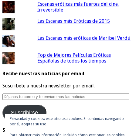
Escenas eróticas más fuertes del cine.
Irreversible
Las Escenas más Eróticas de 2015
Las Escenas más eróticas de Maribel Verdú
Top de Mejores Películas Eróticas
Españolas de todos los tiempos
Recibe nuestras noticias por email
Suscribete a nuestra newsletter por email.
Déjanos
tu
correo
Suscribirse
y
te
Privacidad y cookies: este sitio usa cookies. Si continúas navegando
por él, aceptas su uso.
enviaremos
Síguenos en Twitter
las
Para obtener más información, incluido cómo gestionar las cookies,