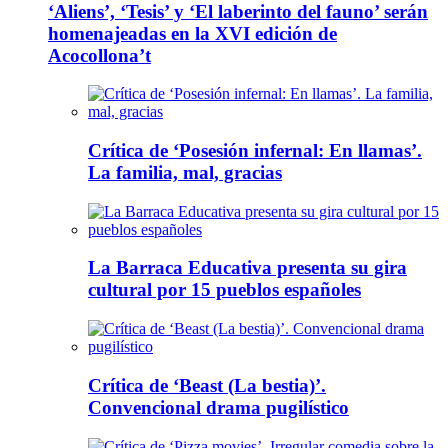
‘Aliens’, ‘Tesis’ y ‘El laberinto del fauno’ serán
homenajeadas en la XVI edición de
Acocollona’t
Crítica de ‘Posesión infernal: En llamas’.
La familia, mal, gracias
La Barraca Educativa presenta su gira
cultural por 15 pueblos españoles
Crítica de ‘Beast (La bestia)’.
Convencional drama pugilístico