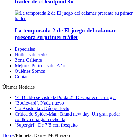
tráiler de «Deadpool 3»
La temporada 2 de El juego del calamar
presenta su primer tráiler
Especiales
Noticias de series
Zona Caliente
Mejores Películas del Año
Quiénes Somos
Contacta
Últimas Noticias
‘El Diablo se viste de Prada 2’. Desaparece la magia
‘Boulevard’. Nada nuevo
‘La Asistenta’. Dúo perfecto
Crítica de Spider-Man: Brand new day. Un gran poder
conlleva una gran película
‘Supergirl’. De 7’5 con fresquito
Home
/
Etiqueta:
Daniel McPherson