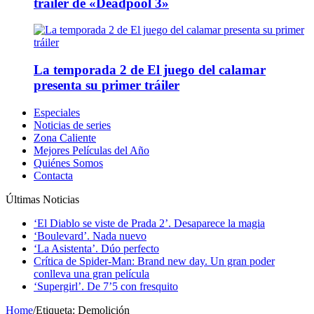
tráiler de «Deadpool 3»
La temporada 2 de El juego del calamar
presenta su primer tráiler
Especiales
Noticias de series
Zona Caliente
Mejores Películas del Año
Quiénes Somos
Contacta
Últimas Noticias
‘El Diablo se viste de Prada 2’. Desaparece la magia
‘Boulevard’. Nada nuevo
‘La Asistenta’. Dúo perfecto
Crítica de Spider-Man: Brand new day. Un gran poder
conlleva una gran película
‘Supergirl’. De 7’5 con fresquito
Home
/
Etiqueta:
Demolición