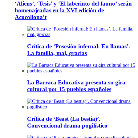
‘Aliens’, ‘Tesis’ y ‘El laberinto del fauno’ serán
homenajeadas en la XVI edición de
Acocollona’t
Crítica de ‘Posesión infernal: En llamas’.
La familia, mal, gracias
La Barraca Educativa presenta su gira
cultural por 15 pueblos españoles
Crítica de ‘Beast (La bestia)’.
Convencional drama pugilístico