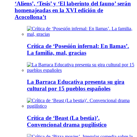
‘Aliens’, ‘Tesis’ y ‘El laberinto del fauno’ serán
homenajeadas en la XVI edición de
Acocollona’t
Crítica de ‘Posesión infernal: En llamas’.
La familia, mal, gracias
La Barraca Educativa presenta su gira
cultural por 15 pueblos españoles
Crítica de ‘Beast (La bestia)’.
Convencional drama pugilístico