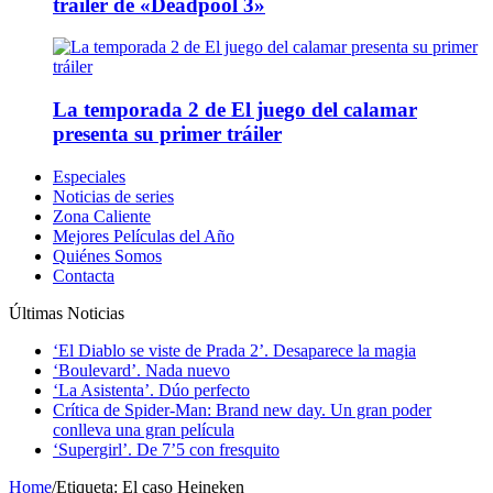
tráiler de «Deadpool 3»
La temporada 2 de El juego del calamar
presenta su primer tráiler
Especiales
Noticias de series
Zona Caliente
Mejores Películas del Año
Quiénes Somos
Contacta
Últimas Noticias
‘El Diablo se viste de Prada 2’. Desaparece la magia
‘Boulevard’. Nada nuevo
‘La Asistenta’. Dúo perfecto
Crítica de Spider-Man: Brand new day. Un gran poder
conlleva una gran película
‘Supergirl’. De 7’5 con fresquito
Home
/
Etiqueta:
El caso Heineken