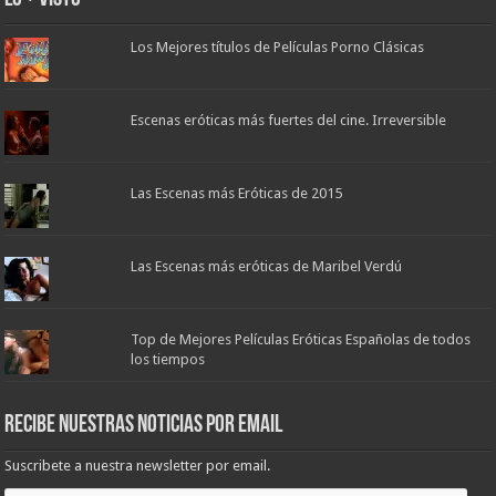
Los Mejores títulos de Películas Porno Clásicas
Escenas eróticas más fuertes del cine. Irreversible
Las Escenas más Eróticas de 2015
Las Escenas más eróticas de Maribel Verdú
Top de Mejores Películas Eróticas Españolas de todos
los tiempos
Recibe nuestras noticias por email
Suscribete a nuestra newsletter por email.
Déjanos