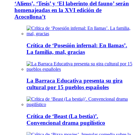
‘Aliens’, ‘Tesis’ y ‘El laberinto del fauno’ serán
homenajeadas en la XVI edición de
Acocollona’t
Crítica de ‘Posesión infernal: En llamas’.
La familia, mal, gracias
La Barraca Educativa presenta su gira
cultural por 15 pueblos españoles
Crítica de ‘Beast (La bestia)’.
Convencional drama pugilístico