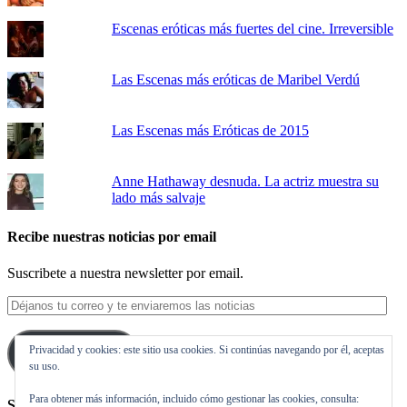
Escenas eróticas más fuertes del cine. Irreversible
Las Escenas más eróticas de Maribel Verdú
Las Escenas más Eróticas de 2015
Anne Hathaway desnuda. La actriz muestra su
lado más salvaje
Recibe nuestras noticias por email
Suscribete a nuestra newsletter por email.
Déjanos
tu
correo
Privacidad y cookies: este sitio usa cookies. Si continúas navegando por él, aceptas
y
Suscribirse
su uso.
te
enviaremos
Para obtener más información, incluido cómo gestionar las cookies, consulta:
las
Síguenos en Twitter