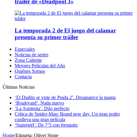
tráiler de «Deadpool 3»
La temporada 2 de El juego del calamar
presenta su primer tráiler
Especiales
Noticias de series
Zona Caliente
Mejores Películas del Año
Quiénes Somos
Contacta
Últimas Noticias
‘El Diablo se viste de Prada 2’. Desaparece la magia
‘Boulevard’. Nada nuevo
‘La Asistenta’. Dúo perfecto
Crítica de Spider-Man: Brand new day. Un gran poder
conlleva una gran película
‘Supergirl’. De 7’5 con fresquito
Home
/
Etiqueta:
Oliver Stone