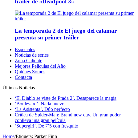
tráiler de «Deadpool 3»
La temporada 2 de El juego del calamar
presenta su primer tráiler
Especiales
Noticias de series
Zona Caliente
Mejores Películas del Año
Quiénes Somos
Contacta
Últimas Noticias
‘El Diablo se viste de Prada 2’. Desaparece la magia
‘Boulevard’. Nada nuevo
‘La Asistenta’. Dúo perfecto
Crítica de Spider-Man: Brand new day. Un gran poder
conlleva una gran película
‘Supergirl’. De 7’5 con fresquito
Home
/
Etiqueta:
Parker Finn