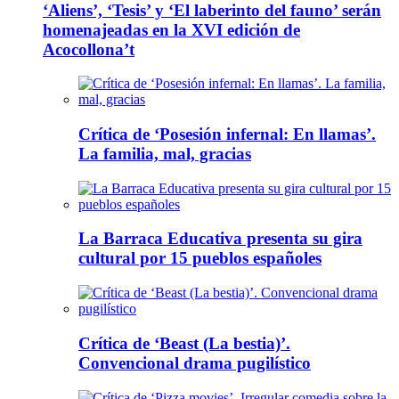
‘Aliens’, ‘Tesis’ y ‘El laberinto del fauno’ serán
homenajeadas en la XVI edición de
Acocollona’t
Crítica de ‘Posesión infernal: En llamas’.
La familia, mal, gracias
La Barraca Educativa presenta su gira
cultural por 15 pueblos españoles
Crítica de ‘Beast (La bestia)’.
Convencional drama pugilístico