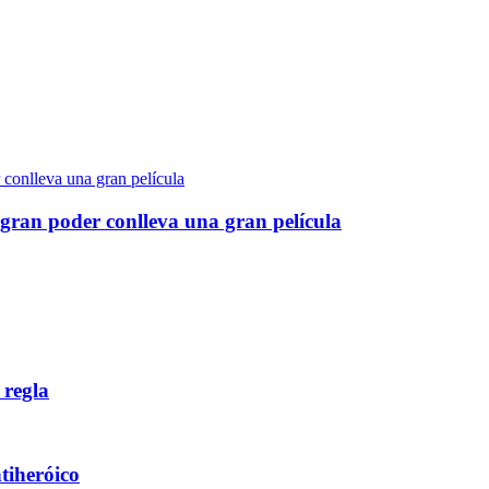
gran poder conlleva una gran película
 regla
ntiheróico