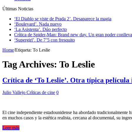
Últimas Noticias
‘El Diablo se viste de Prada 2’. Desaparece la magia
‘Boulevard’. Nada nuevo
‘La Asistenta’. Dúo perfecto
Crítica de Spider-Man: Brand new day. Un gran poder conlleva
‘Supergirl’. De 7’5 con fresquito
Home
/
Etiqueta:
To Leslie
Tag Archives:
To Leslie
Crítica de ‘To Leslie’. Otra típica película 
Julio Vallejo
Críticas de cine
0
El cine independiente estadounidense ha abordado tradicionalmente hi
en muchos casos y la estética realista, cercana al documental, su in
Leer más