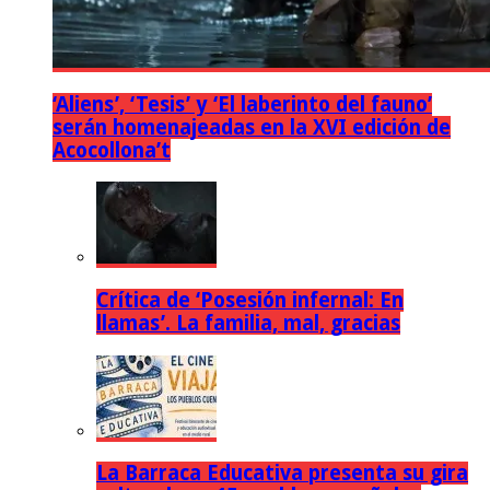
‘Aliens’, ‘Tesis’ y ‘El laberinto del fauno’
serán homenajeadas en la XVI edición de
Acocollona’t
Crítica de ‘Posesión infernal: En
llamas’. La familia, mal, gracias
La Barraca Educativa presenta su gira