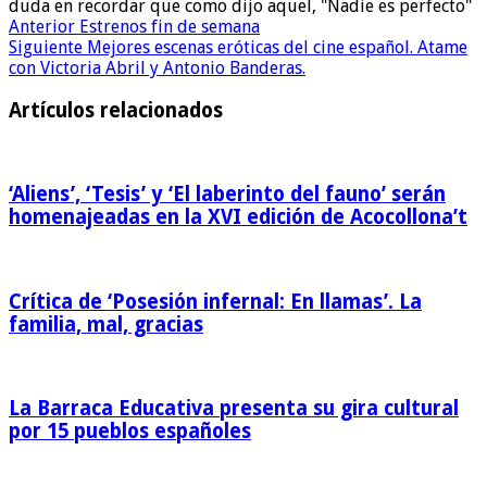
duda en recordar que como dijo aquel, "Nadie es perfecto"
Anterior
Estrenos fin de semana
Siguiente
Mejores escenas eróticas del cine español. Atame
con Victoria Abril y Antonio Banderas.
Artículos relacionados
‘Aliens’, ‘Tesis’ y ‘El laberinto del fauno’ serán
homenajeadas en la XVI edición de Acocollona’t
Crítica de ‘Posesión infernal: En llamas’. La
familia, mal, gracias
La Barraca Educativa presenta su gira cultural
por 15 pueblos españoles