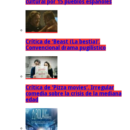
cultural por 15 pueblos españoles
Crítica de ‘Beast (La bestia)’.
Convencional drama pugilístico
Crítica de ‘Pizza movies’. Irregular
comedia sobre la crisis de la mediana
edad