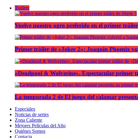
Trailers
Vuelve nuestro ogro preferido en el primer tráile
Primer tráiler de «Joker 2»: Joaquin Phoenix v
«Deadpool & Wolverine». Espectacular primer tr
La temporada 2 de El juego del calamar presenta
Especiales
Noticias de series
Zona Caliente
Mejores Películas del Año
Quiénes Somos
Contacta