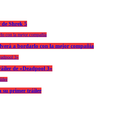
r de Shrek 5
olverá a bordarlo con la mejor compañía
áiler de «Deadpool 3»
 su primer tráiler