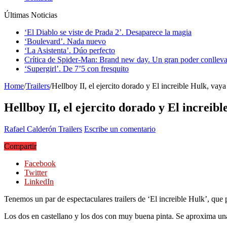
Últimas Noticias
‘El Diablo se viste de Prada 2’. Desaparece la magia
‘Boulevard’. Nada nuevo
‘La Asistenta’. Dúo perfecto
Crítica de Spider-Man: Brand new day. Un gran poder conlleva
‘Supergirl’. De 7’5 con fresquito
Home
/
Trailers
/
Hellboy II, el ejercito dorado y El increible Hulk, vaya 
Hellboy II, el ejercito dorado y El increibl
Rafael Calderón
Trailers
Escribe un comentario
Compartir
Facebook
Twitter
LinkedIn
Tenemos un par de espectaculares trailers de ‘El increible Hulk’, que
Los dos en castellano y los dos con muy buena pinta. Se aproxima una