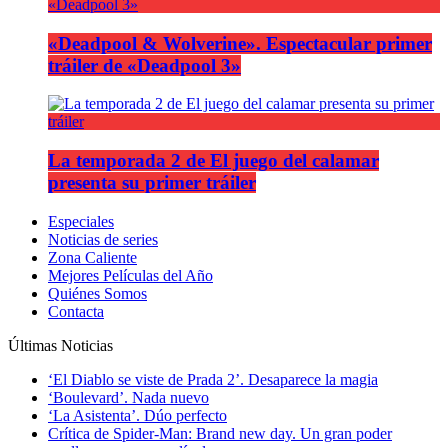
«Deadpool & Wolverine». Espectacular primer
tráiler de «Deadpool 3»
La temporada 2 de El juego del calamar
presenta su primer tráiler
Especiales
Noticias de series
Zona Caliente
Mejores Películas del Año
Quiénes Somos
Contacta
Últimas Noticias
‘El Diablo se viste de Prada 2’. Desaparece la magia
‘Boulevard’. Nada nuevo
‘La Asistenta’. Dúo perfecto
Crítica de Spider-Man: Brand new day. Un gran poder