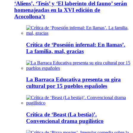
‘Aliens’, ‘Tesis’ y ‘El laberinto del fauno’ serán
homenajeadas en la XVI edición de
Acocollona’t
Crítica de ‘Posesión infernal: En llamas’.
La familia, mal, gracias
La Barraca Educativa presenta su gira
cultural por 15 pueblos españoles
Crítica de ‘Beast (La bestia)’.
Convencional drama pugilístico